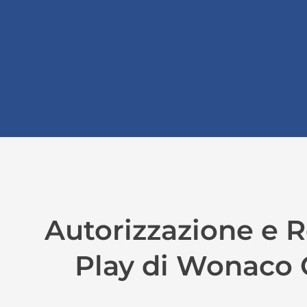
Autorizzazione e 
Play di Wonaco C