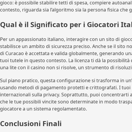
gioco: è possibile stabilire tetti di spesa, compiere autoanal
contesto, riguarda sia l’algoritmo sia la persona fisica che g
Qual è il Significato per i Giocatori Ita
Per un appassionato italiano, interagire con un sito di gio
stabilisce un ambito di sicurezza preciso. Anche se il sito n
di Curacao è accettata e valida globalmente, generando un
tuoi tutele in questo contesto. La licenza ti dà la possibili
una lite con il casino non si risolve, un strumento di risol
Sul piano pratico, questa configurazione si trasforma in un’e
usando metodi di pagamento protetti e crittografati. I tuoi
internazionali sulla privacy. Soprattutto, puoi concentrarti
che le tue possibili vincite sono determinate in modo traspa
giocatore a un sistema regolamentato.
Conclusioni Finali