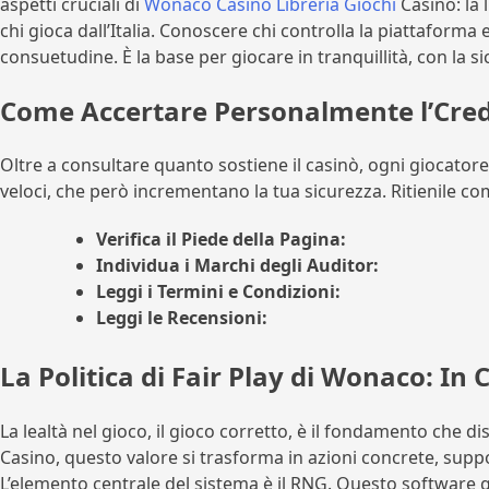
aspetti cruciali di
Wonaco Casino Libreria Giochi
Casino: la 
chi gioca dall’Italia. Conoscere chi controlla la piattaforma
consuetudine. È la base per giocare in tranquillità, con la sic
Come Accertare Personalmente l’Credi
Oltre a consultare quanto sostiene il casinò, ogni giocato
veloci, che però incrementano la tua sicurezza. Ritienile 
Verifica il Piede della Pagina:
Individua i Marchi degli Auditor:
Leggi i Termini e Condizioni:
Leggi le Recensioni:
La Politica di Fair Play di Wonaco: I
La lealtà nel gioco, il gioco corretto, è il fondamento che 
Casino, questo valore si trasforma in azioni concrete, suppo
L’elemento centrale del sistema è il RNG. Questo software ge