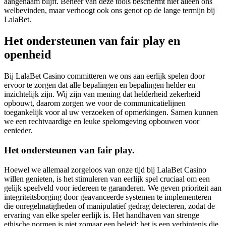
aangenaam blijft. Beheer van deze tools beschermt niet alleen ons
welbevinden, maar verhoogt ook ons genot op de lange termijn bij
LalaBet.
Het ondersteunen van fair play en
openheid
Bij LalaBet Casino committeren we ons aan eerlijk spelen door
ervoor te zorgen dat alle bepalingen en bepalingen helder en
inzichtelijk zijn. Wij zijn van mening dat helderheid zekerheid
opbouwt, daarom zorgen we voor de communicatielijnen
toegankelijk voor al uw verzoeken of opmerkingen. Samen kunnen
we een rechtvaardige en leuke spelomgeving opbouwen voor
eenieder.
Het ondersteunen van fair play.
Hoewel we allemaal zorgeloos van onze tijd bij LalaBet Casino
willen genieten, is het stimuleren van eerlijk spel cruciaal om een
gelijk speelveld voor iedereen te garanderen. We geven prioriteit aan
integriteitsborging door geavanceerde systemen te implementeren
die onregelmatigheden of manipulatief gedrag detecteren, zodat de
ervaring van elke speler eerlijk is. Het handhaven van strenge
ethische normen is niet zomaar een beleid; het is een verbintenis die