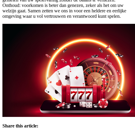
Onthoud: voorkomen is beter dan genezen, zeker als het om uw
welzijn gaat. Samen zetten we ons in voor een heldere en eerlijke
omgeving waar u vol vertrouwen en verantwoord kunt spelen.
Share this article: