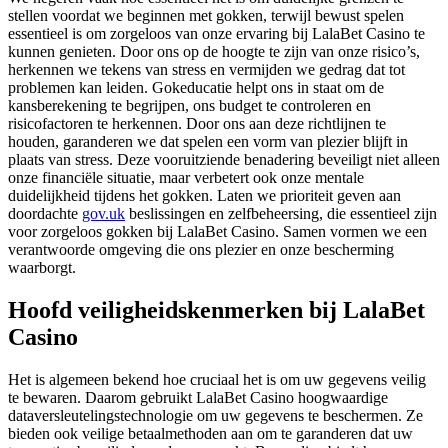
stellen voordat we beginnen met gokken, terwijl bewust spelen
essentieel is om zorgeloos van onze ervaring bij LalaBet Casino te
kunnen genieten. Door ons op de hoogte te zijn van onze risico’s,
herkennen we tekens van stress en vermijden we gedrag dat tot
problemen kan leiden. Gokeducatie helpt ons in staat om de
kansberekening te begrijpen, ons budget te controleren en
risicofactoren te herkennen. Door ons aan deze richtlijnen te
houden, garanderen we dat spelen een vorm van plezier blijft in
plaats van stress. Deze vooruitziende benadering beveiligt niet alleen
onze financiële situatie, maar verbetert ook onze mentale
duidelijkheid tijdens het gokken. Laten we prioriteit geven aan
doordachte
gov.uk
beslissingen en zelfbeheersing, die essentieel zijn
voor zorgeloos gokken bij LalaBet Casino. Samen vormen we een
verantwoorde omgeving die ons plezier en onze bescherming
waarborgt.
Hoofd veiligheidskenmerken bij LalaBet
Casino
Het is algemeen bekend hoe cruciaal het is om uw gegevens veilig
te bewaren. Daarom gebruikt LalaBet Casino hoogwaardige
dataversleutelingstechnologie om uw gegevens te beschermen. Ze
bieden ook veilige betaalmethoden aan om te garanderen dat uw