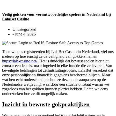
Veilig gokken voor verantwoordelijke spelers in Nederland bij
LalaBet Casino
Uncategorized
-
June 4, 2026
Toen we ons registreerden bij LalaBet Casino in Nederland, viel ons
meteen op hoe ernstig ze de veiligheid van gokkers nemen
https://lala-casino.net/
. Het is duidelijk dat bewust spelen hier niet
zomaar een leus is, maar ingebed in elke functie die ze leveren. Van
beveiligde betalingen tot zelfuitsluitingsopties, LalaBet verzekert dat
onze persoonlijke en financiële gegevens beschermd blijven. Maar
wat hen echt onderscheidt, is hoe ze deze tools aanpassen op de
Nederlandse wetgeving, waardoor een situatie ontstaat waarin we
zorgeloos van het gokken kunnen plezier hebben. Laten we eens
onderzoeken hoe ze dit mogelijk maken.
Inzicht in bewuste gokpraktijken
We negeren vaak hoe essentieel het is om duidelijke grenzen te