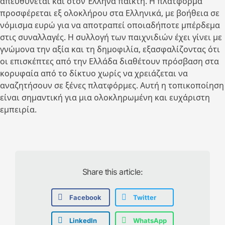
απευθύνεται και στον Έλληνα παίκτη. Η πλατφόρμα
προσφέρεται εξ ολοκλήρου στα Ελληνικά, με βοήθεια σε
νόμισμα ευρώ για να αποτραπεί οποιαδήποτε μπέρδεμα
στις συναλλαγές. Η συλλογή των παιχνιδιών έχει γίνει με
γνώμονα την αξία και τη δημοφιλία, εξασφαλίζοντας ότι
οι επισκέπτες από την Ελλάδα διαθέτουν πρόσβαση στα
κορυφαία από το δίκτυο χωρίς να χρειάζεται να
αναζητήσουν σε ξένες πλατφόρμες. Αυτή η τοπικοποίηση
είναι σημαντική για μια ολοκληρωμένη και ευχάριστη
εμπειρία.
Share this article:
Facebook
Twitter
LinkedIn
WhatsApp