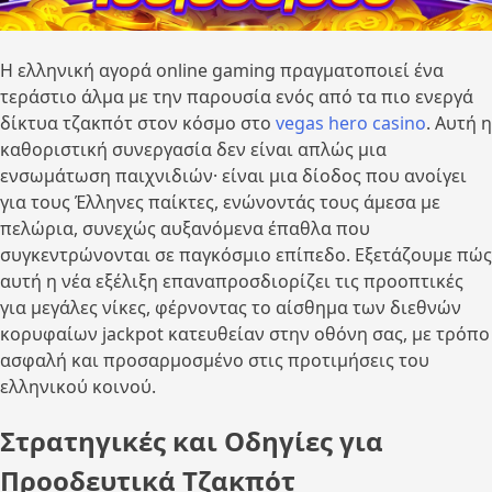
Η ελληνική αγορά online gaming πραγματοποιεί ένα
τεράστιο άλμα με την παρουσία ενός από τα πιο ενεργά
δίκτυα τζακπότ στον κόσμο στο
vegas hero casino
. Αυτή η
καθοριστική συνεργασία δεν είναι απλώς μια
ενσωμάτωση παιχνιδιών· είναι μια δίοδος που ανοίγει
για τους Έλληνες παίκτες, ενώνοντάς τους άμεσα με
πελώρια, συνεχώς αυξανόμενα έπαθλα που
συγκεντρώνονται σε παγκόσμιο επίπεδο. Εξετάζουμε πώς
αυτή η νέα εξέλιξη επαναπροσδιορίζει τις προοπτικές
για μεγάλες νίκες, φέρνοντας το αίσθημα των διεθνών
κορυφαίων jackpot κατευθείαν στην οθόνη σας, με τρόπο
ασφαλή και προσαρμοσμένο στις προτιμήσεις του
ελληνικού κοινού.
Στρατηγικές και Οδηγίες για
Προοδευτικά Τζακπότ