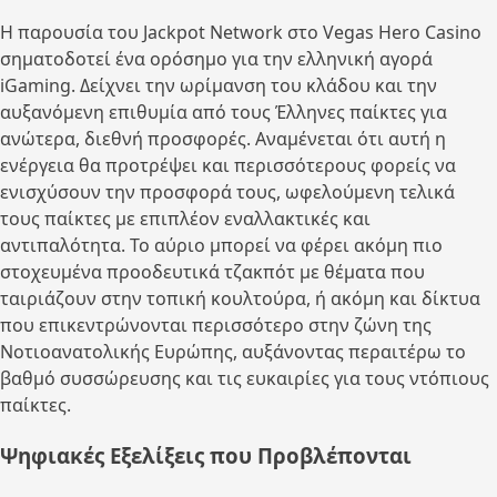
Η παρουσία του Jackpot Network στο Vegas Hero Casino
σηματοδοτεί ένα ορόσημο για την ελληνική αγορά
iGaming. Δείχνει την ωρίμανση του κλάδου και την
αυξανόμενη επιθυμία από τους Έλληνες παίκτες για
ανώτερα, διεθνή προσφορές. Αναμένεται ότι αυτή η
ενέργεια θα προτρέψει και περισσότερους φορείς να
ενισχύσουν την προσφορά τους, ωφελούμενη τελικά
τους παίκτες με επιπλέον εναλλακτικές και
αντιπαλότητα. Το αύριο μπορεί να φέρει ακόμη πιο
στοχευμένα προοδευτικά τζακπότ με θέματα που
ταιριάζουν στην τοπική κουλτούρα, ή ακόμη και δίκτυα
που επικεντρώνονται περισσότερο στην ζώνη της
Νοτιοανατολικής Ευρώπης, αυξάνοντας περαιτέρω το
βαθμό συσσώρευσης και τις ευκαιρίες για τους ντόπιους
παίκτες.
Ψηφιακές Εξελίξεις που Προβλέπονται