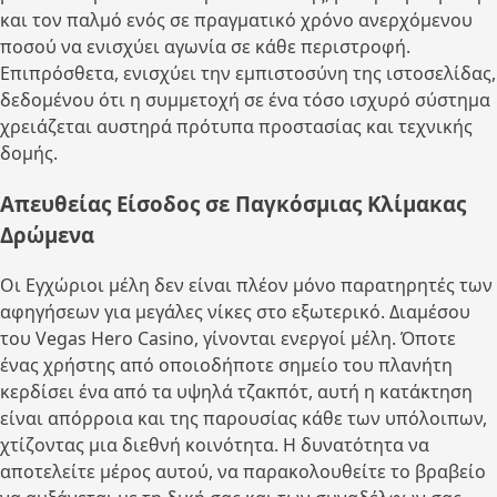
και τον παλμό ενός σε πραγματικό χρόνο ανερχόμενου
ποσού να ενισχύει αγωνία σε κάθε περιστροφή.
Επιπρόσθετα, ενισχύει την εμπιστοσύνη της ιστοσελίδας,
δεδομένου ότι η συμμετοχή σε ένα τόσο ισχυρό σύστημα
χρειάζεται αυστηρά πρότυπα προστασίας και τεχνικής
δομής.
Απευθείας Είσοδος σε Παγκόσμιας Κλίμακας
Δρώμενα
Οι Εγχώριοι μέλη δεν είναι πλέον μόνο παρατηρητές των
αφηγήσεων για μεγάλες νίκες στο εξωτερικό. Διαμέσου
του Vegas Hero Casino, γίνονται ενεργοί μέλη. Όποτε
ένας χρήστης από οποιοδήποτε σημείο του πλανήτη
κερδίσει ένα από τα υψηλά τζακπότ, αυτή η κατάκτηση
είναι απόρροια και της παρουσίας κάθε των υπόλοιπων,
χτίζοντας μια διεθνή κοινότητα. Η δυνατότητα να
αποτελείτε μέρος αυτού, να παρακολουθείτε το βραβείο