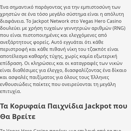
Ένα σημαντικό παράγοντας για την εμπιστοσύνη των
χρηστών σε ένα τόσο μεγάλο σύστημα είναι η απόλυτη
διαφάνεια. Το Jackpot Network στο Vegas Hero Casino
δουλεύει με χρήση τυχαίων γεννητριών αριθμών (RNG)
που είναι πιστοποιημένες και ελεγχόμενες από
ανεξάρτητους φορείς. Αυτό εγγυάται ότι κάθε
περιστροφή και κάθε πιθανή νίκη του τζακπότ είναι
αποτέλεσμα καθαρής τύχης, χωρίς καμία εξωτερική
επίδραση. Οι κληρώσεις και οι καταγραφές των νικών
είναι διαθέσιμες για έλεγχο, διασφαλίζοντας ένα δίκαιο
και ασφαλές παιξίματος για όλους τους Έλληνες
ενθουσιώδεις παίκτες που ονειρεύονται τη μεγάλη
επιτυχία.
Τα Κορυφαία Παιχνίδια Jackpot που
Θα Βρείτε
Το Vegas Hero Casino παρέχει μια επιλογή από τα πιο