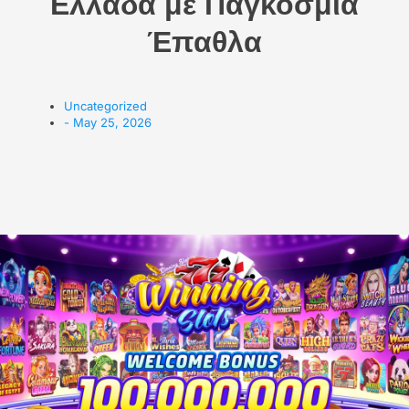
Ελλάδα με Παγκόσμια
Έπαθλα
Uncategorized
-
May 25, 2026