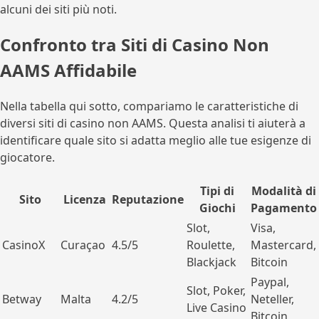
alcuni dei siti più noti.
Confronto tra Siti di Casino Non
AAMS Affidabile
Nella tabella qui sotto, compariamo le caratteristiche di
diversi siti di casino non AAMS. Questa analisi ti aiuterà a
identificare quale sito si adatta meglio alle tue esigenze di
giocatore.
Tipi di
Modalità di
Sito
Licenza
Reputazione
Giochi
Pagamento
Slot,
Visa,
CasinoX
Curaçao
4.5/5
Roulette,
Mastercard,
Blackjack
Bitcoin
Paypal,
Slot, Poker,
Betway
Malta
4.2/5
Neteller,
Live Casino
Bitcoin