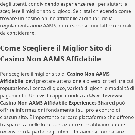
degli utenti, condividendo esperienze reali per aiutarti a
scegliere il miglior sito di gioco. Se ti stai chiedendo come
trovare un casino online affidabile al di fuori della
regolamentazione AAMS, qui ci sono alcuni fattori cruciali
da considerare.
Come Scegliere il Miglior Sito di
Casino Non AAMS Affidabile
Per scegliere il miglior sito di
Casino Non AAMS
Affidabile
, devi prestare attenzione a diversi criteri, tra cui
reputazione, licenza di gioco, varietà di giochi e modalità di
pagamento. Una visita approfondita ai
User Reviews:
Casino Non AAMS Affidabile Experiences Shared
può
offrire informazioni fondamentali sui pro e contro di
ciascun sito. È importante cercare piattaforme che offrono
trasparenza nelle loro operazioni e che abbiano buone
recensioni da parte degli utenti. Iniziamo a comparare