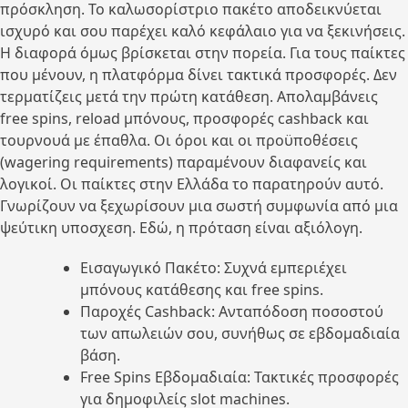
πρόσκληση. Το καλωσορίστριο πακέτο αποδεικνύεται
ισχυρό και σου παρέχει καλό κεφάλαιο για να ξεκινήσεις.
Η διαφορά όμως βρίσκεται στην πορεία. Για τους παίκτες
που μένουν, η πλατφόρμα δίνει τακτικά προσφορές. Δεν
τερματίζεις μετά την πρώτη κατάθεση. Απολαμβάνεις
free spins, reload μπόνους, προσφορές cashback και
τουρνουά με έπαθλα. Οι όροι και οι προϋποθέσεις
(wagering requirements) παραμένουν διαφανείς και
λογικοί. Οι παίκτες στην Ελλάδα το παρατηρούν αυτό.
Γνωρίζουν να ξεχωρίσουν μια σωστή συμφωνία από μια
ψεύτικη υποσχεση. Εδώ, η πρόταση είναι αξιόλογη.
Εισαγωγικό Πακέτο: Συχνά εμπεριέχει
μπόνους κατάθεσης και free spins.
Παροχές Cashback: Ανταπόδοση ποσοστού
των απωλειών σου, συνήθως σε εβδομαδιαία
βάση.
Free Spins Εβδομαδιαία: Τακτικές προσφορές
για δημοφιλείς slot machines.