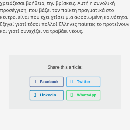
χρειάζεσαι βοήθεια, την βρίσκεις. Αυτή η συνολική
προσέγγιση, που βάζει τον παίκτη πραγματικά στο
κέντρο, είναι που έχει χτίσει μια αφοσιωμένη κοινότητα.
Εξηγεί γιατί τόσοι πολλοί Έλληνες παίκτες το προτείνουν
και γιατί συνεχίζει να τραβάει νέους.
Share this article:
Facebook
Twitter
LinkedIn
WhatsApp