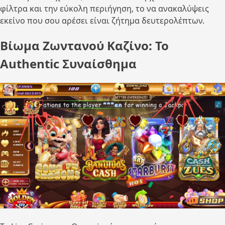
φίλτρα και την εύκολη περιήγηση, το να ανακαλύψεις
εκείνο που σου αρέσει είναι ζήτημα δευτερολέπτων.
Βίωμα Ζωντανού Καζίνο: Το
Authentic Συναίσθημα