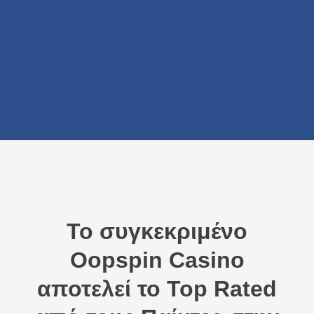
Το συγκεκριμένο
Oopspin Casino
αποτελεί το Top Rated