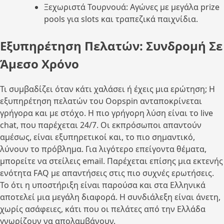
Ξεχωριστά Τουρνουά: Αγώνες με μεγάλα prize
pools για slots και τραπεζικά παιχνίδια.
Εξυπηρέτηση Πελατών: Συνδρομή Σε
Άμεσο Χρόνο
Τι συμβαδίζει όταν κάτι χαλάσει ή έχεις μια ερώτηση; Η
εξυπηρέτηση πελατών του Oopspin ανταποκρίνεται
γρήγορα και με στόχο. Η πιο γρήγορη λύση είναι το live
chat, που παρέχεται 24/7. Οι εκπρόσωποι απαντούν
αμέσως, είναι εξυπηρετικοί και, το πιο σημαντικό,
λύνουν το πρόβλημα. Για λιγότερο επείγοντα θέματα,
μπορείτε να στείλεις email. Παρέχεται επίσης μια εκτενής
ενότητα FAQ με απαντήσεις στις πιο συχνές ερωτήσεις.
Το ότι η υποστήριξη είναι παρούσα και στα Ελληνικά
αποτελεί μια μεγάλη διαφορά. Η συνδιάλεξη είναι άνετη,
χωρίς ασάφειες, κάτι που οι πελάτες από την Ελλάδα
γνωρίζουν να απολαμβάνουν.