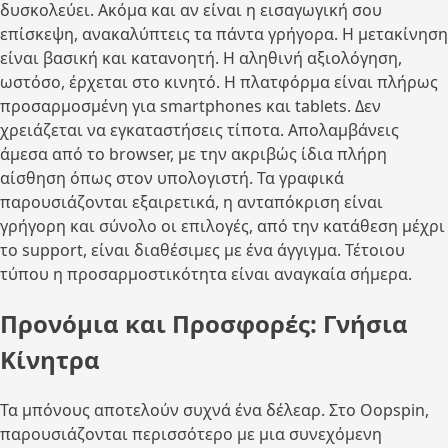
δυσκολεύει. Ακόμα και αν είναι η εισαγωγική σου
επίσκεψη, ανακαλύπτεις τα πάντα γρήγορα. Η μετακίνηση
είναι βασική και κατανοητή. Η αληθινή αξιολόγηση,
ωστόσο, έρχεται στο κινητό. Η πλατφόρμα είναι πλήρως
προσαρμοσμένη για smartphones και tablets. Δεν
χρειάζεται να εγκαταστήσεις τίποτα. Απολαμβάνεις
άμεσα από το browser, με την ακριβώς ίδια πλήρη
αίσθηση όπως στον υπολογιστή. Τα γραφικά
παρουσιάζονται εξαιρετικά, η ανταπόκριση είναι
γρήγορη και σύνολο οι επιλογές, από την κατάθεση μέχρι
το support, είναι διαθέσιμες με ένα άγγιγμα. Τέτοιου
τύπου η προσαρμοστικότητα είναι αναγκαία σήμερα.
Προνόμια και Προσφορές: Γνήσια
Κίνητρα
Τα μπόνους αποτελούν συχνά ένα δέλεαρ. Στο Oopspin,
παρουσιάζονται περισσότερο με μια συνεχόμενη