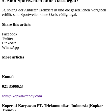
5. Sind Sportwetten ohne Oasis legal?
Ja, solang der Anbieter lizenziert ist und die gesetzlichen Vorgaben
erfüllt, sind Sportwetten ohne Oasis völlig legal.
Share this article:
Facebook
Twitter
LinkedIn
WhatsApp
More articles
Kontak
021 3506623
adm@kopkar-trendy.com
Koperasi Karyawan PT. Telekomunikasi Indonesia (Kopkar
Trendy)