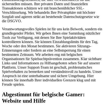
sicherstellen müssen. Ihre privaten Daten und finanziellen
Transaktionen schützen wir mit branchenüblicher SSL-
Verschlüsselung. Wir behandeln Ihre Privatsphäre mit höchster
Sorgfalt und agieren strikt an bestehende Datenschutzgesetze wie
die DSGVO.
Verantwortungsvolles Spielen ist für uns kein Beiwerk, sondern ein
grundlegender Pfeiler. Wir geben Ihnen eine Sammlung nützlicher
Tools zur Verfügung, mit denen Sie Ihre Spielaktivitäten
kontrollieren können. Sie können Einzahlungslimits für den Tag,
Woche oder den Monat bestimmen. Sie aktivieren Sitzungs-
Erinnerungen oder fordern an eine Selbstsperrung für einen
bestimmten Zeitraum. Wir arbeiten eng mit belgischen
Organisationen für Spielsuchtprävention zusammen. Klar sichtbare
Links und Informationen zu Hilfsangeboten sehen Sie auf unserer
Plattform. Unser Support-Team ist geschult, problematisches
Spielverhalten zu bemerken und verständnisvoll zu handeln. Unser
Anspruch ist eine unterhaltsame und sichere Umgebung. Hier
können Sie innerhalb Ihrer individuellen Grenzen klug und mit
Freude spielen.
Abgestimmt für belgische Gamer:
Website und Hilfe