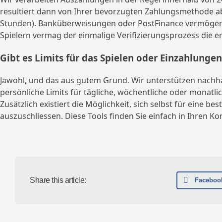
resultiert dann von Ihrer bevorzugten Zahlungsmethode ab.
Stunden). Banküberweisungen oder PostFinance vermögen 
Spielern vermag der einmalige Verifizierungsprozess die 
Gibt es Limits für das Spielen oder Einzahlungen
Jawohl, und das aus gutem Grund. Wir unterstützen nachhalt
persönliche Limits für tägliche, wöchentliche oder monatli
Zusätzlich existiert die Möglichkeit, sich selbst für eine b
auszuschliessen. Diese Tools finden Sie einfach in Ihren Ko
Share this article:
Faceboo