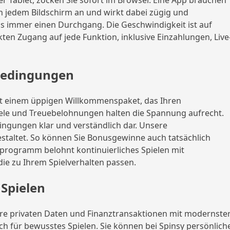
ch jedem Bildschirm an und wirkt dabei zügig und
gs immer einen Durchgang. Die Geschwindigkeit ist auf
ten Zugang auf jede Funktion, inklusive Einzahlungen, Live
 Bedingungen
it einem üppigen Willkommenspaket, das Ihren
iele und Treuebelohnungen halten die Spannung aufrecht.
dingungen klar und verständlich dar. Unsere
taltet. So können Sie Bonusgewinne auch tatsächlich
eprogramm belohnt kontinuierliches Spielen mit
ie zu Ihrem Spielverhalten passen.
 Spielen
n Ihre privaten Daten und Finanztransaktionen mit modernste
h für bewusstes Spielen. Sie können bei Spinsy persönlich