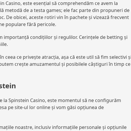
stein Casino, este esențial să comprehendăm ce avem la
mplă metodă de a testa games; ele fac parte din propuneri de
 De obicei, aceste rotiri vin în pachete și vizează frecvent
me populare fără pericole.
mportanță condițiilor și regulilor. Cerințele de betting și
ile.
 ceea ce privește atracția, așa că este util să fim selectivi ș
, putem crește amuzamentul și posibilele câștiguri în timp ce
stein
 de la Spinstein Casino, este momentul să ne configurăm
esa pe site-ul lor online și vom găsi opțiunea de
țiile noastre, inclusiv informațiile personale și opțiunile