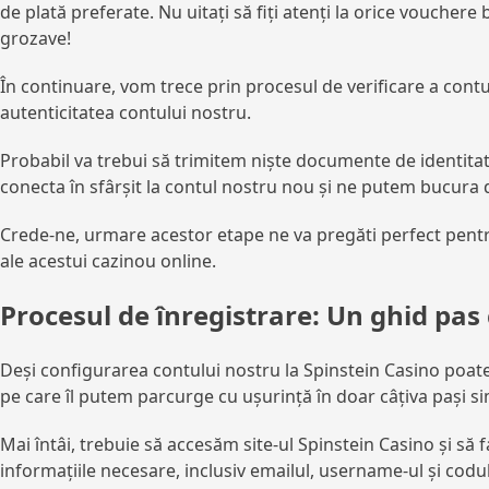
de plată preferate. Nu uitați să fiți atenți la orice vouche
grozave!
În continuare, vom trece prin procesul de verificare a contu
autenticitatea contului nostru.
Probabil va trebui să trimitem niște documente de identita
conecta în sfârșit la contul nostru nou și ne putem bucura d
Crede-ne, urmare acestor etape ne va pregăti perfect pentru
ale acestui cazinou online.
Procesul de înregistrare: Un ghid pas
Deși configurarea contului nostru la Spinstein Casino poate
pe care îl putem parcurge cu ușurință în doar câțiva pași si
Mai întâi, trebuie să accesăm site-ul Spinstein Casino și să
informațiile necesare, inclusiv emailul, username-ul și codu