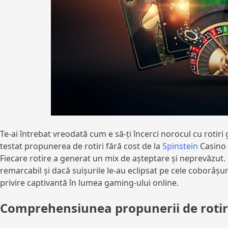
Te-ai întrebat vreodată cum e să-ți încerci norocul cu rotir
testat propunerea de rotiri fără cost de la
Spinstein
Casino 
Fiecare rotire a generat un mix de așteptare și neprevăzut. P
remarcabil și dacă suișurile le-au eclipsat pe cele coborâșu
privire captivantă în lumea gaming-ului online.
Comprehensiunea propunerii de rotiri