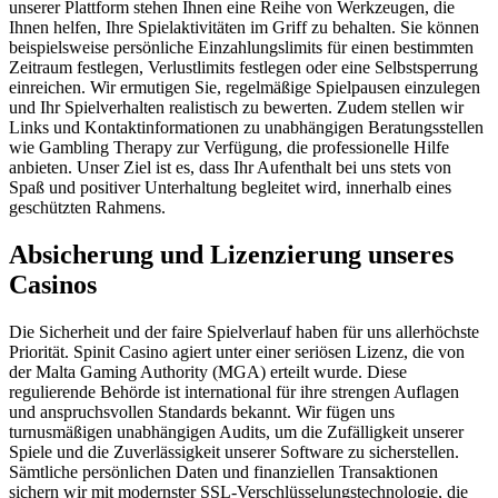
unserer Plattform stehen Ihnen eine Reihe von Werkzeugen, die
Ihnen helfen, Ihre Spielaktivitäten im Griff zu behalten. Sie können
beispielsweise persönliche Einzahlungslimits für einen bestimmten
Zeitraum festlegen, Verlustlimits festlegen oder eine Selbstsperrung
einreichen. Wir ermutigen Sie, regelmäßige Spielpausen einzulegen
und Ihr Spielverhalten realistisch zu bewerten. Zudem stellen wir
Links und Kontaktinformationen zu unabhängigen Beratungsstellen
wie Gambling Therapy zur Verfügung, die professionelle Hilfe
anbieten. Unser Ziel ist es, dass Ihr Aufenthalt bei uns stets von
Spaß und positiver Unterhaltung begleitet wird, innerhalb eines
geschützten Rahmens.
Absicherung und Lizenzierung unseres
Casinos
Die Sicherheit und der faire Spielverlauf haben für uns allerhöchste
Priorität. Spinit Casino agiert unter einer seriösen Lizenz, die von
der Malta Gaming Authority (MGA) erteilt wurde. Diese
regulierende Behörde ist international für ihre strengen Auflagen
und anspruchsvollen Standards bekannt. Wir fügen uns
turnusmäßigen unabhängigen Audits, um die Zufälligkeit unserer
Spiele und die Zuverlässigkeit unserer Software zu sicherstellen.
Sämtliche persönlichen Daten und finanziellen Transaktionen
sichern wir mit modernster SSL-Verschlüsselungstechnologie, die