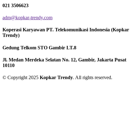
021 3506623
adm@kopkar-trendy.com
Koperasi Karyawan PT. Telekomunikasi Indonesia (Kopkar
Trendy)
Gedung Telkom STO Gambir LT.8
Jl. Medan Merdeka Selatan No. 12, Gambir, Jakarta Pusat
10110
© Copyright 2025
Kopkar Trendy
. All rights reserved.