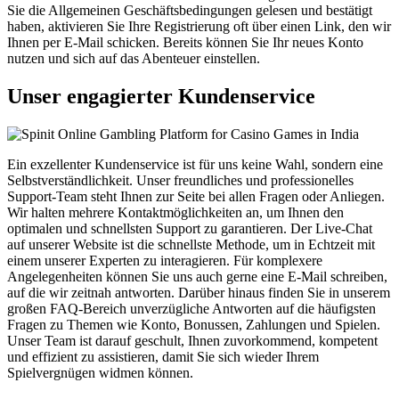
Sie die Allgemeinen Geschäftsbedingungen gelesen und bestätigt
haben, aktivieren Sie Ihre Registrierung oft über einen Link, den wir
Ihnen per E-Mail schicken. Bereits können Sie Ihr neues Konto
nutzen und sich auf das Abenteuer einstellen.
Unser engagierter Kundenservice
Ein exzellenter Kundenservice ist für uns keine Wahl, sondern eine
Selbstverständlichkeit. Unser freundliches und professionelles
Support-Team steht Ihnen zur Seite bei allen Fragen oder Anliegen.
Wir halten mehrere Kontaktmöglichkeiten an, um Ihnen den
optimalen und schnellsten Support zu garantieren. Der Live-Chat
auf unserer Website ist die schnellste Methode, um in Echtzeit mit
einem unserer Experten zu interagieren. Für komplexere
Angelegenheiten können Sie uns auch gerne eine E-Mail schreiben,
auf die wir zeitnah antworten. Darüber hinaus finden Sie in unserem
großen FAQ-Bereich unverzügliche Antworten auf die häufigsten
Fragen zu Themen wie Konto, Bonussen, Zahlungen und Spielen.
Unser Team ist darauf geschult, Ihnen zuvorkommend, kompetent
und effizient zu assistieren, damit Sie sich wieder Ihrem
Spielvergnügen widmen können.