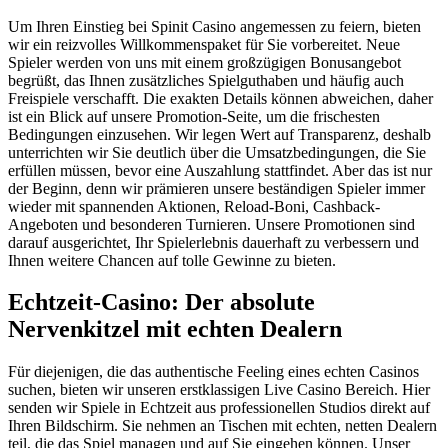
Um Ihren Einstieg bei Spinit Casino angemessen zu feiern, bieten
wir ein reizvolles Willkommenspaket für Sie vorbereitet. Neue
Spieler werden von uns mit einem großzügigen Bonusangebot
begrüßt, das Ihnen zusätzliches Spielguthaben und häufig auch
Freispiele verschafft. Die exakten Details können abweichen, daher
ist ein Blick auf unsere Promotion-Seite, um die frischesten
Bedingungen einzusehen. Wir legen Wert auf Transparenz, deshalb
unterrichten wir Sie deutlich über die Umsatzbedingungen, die Sie
erfüllen müssen, bevor eine Auszahlung stattfindet. Aber das ist nur
der Beginn, denn wir prämieren unsere beständigen Spieler immer
wieder mit spannenden Aktionen, Reload-Boni, Cashback-
Angeboten und besonderen Turnieren. Unsere Promotionen sind
darauf ausgerichtet, Ihr Spielerlebnis dauerhaft zu verbessern und
Ihnen weitere Chancen auf tolle Gewinne zu bieten.
Echtzeit-Casino: Der absolute
Nervenkitzel mit echten Dealern
Für diejenigen, die das authentische Feeling eines echten Casinos
suchen, bieten wir unseren erstklassigen Live Casino Bereich. Hier
senden wir Spiele in Echtzeit aus professionellen Studios direkt auf
Ihren Bildschirm. Sie nehmen an Tischen mit echten, netten Dealern
teil, die das Spiel managen und auf Sie eingehen können. Unser