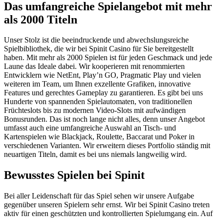
Das umfangreiche Spielangebot mit mehr
als 2000 Titeln
Unser Stolz ist die beeindruckende und abwechslungsreiche
Spielbibliothek, die wir bei Spinit Casino für Sie bereitgestellt
haben. Mit mehr als 2000 Spielen ist für jeden Geschmack und jede
Laune das Ideale dabei. Wir kooperieren mit renommierten
Entwicklern wie NetEnt, Play’n GO, Pragmatic Play und vielen
weiteren im Team, um Ihnen exzellente Grafiken, innovative
Features und gerechtes Gameplay zu garantieren. Es gibt bei uns
Hunderte von spannenden Spielautomaten, von traditionellen
Früchteslots bis zu modernen Video-Slots mit aufwändigen
Bonusrunden. Das ist noch lange nicht alles, denn unser Angebot
umfasst auch eine umfangreiche Auswahl an Tisch- und
Kartenspielen wie Blackjack, Roulette, Baccarat und Poker in
verschiedenen Varianten. Wir erweitern dieses Portfolio ständig mit
neuartigen Titeln, damit es bei uns niemals langweilig wird.
Bewusstes Spielen bei Spinit
Bei aller Leidenschaft für das Spiel sehen wir unsere Aufgabe
gegenüber unseren Spielern sehr ernst. Wir bei Spinit Casino treten
aktiv für einen geschützten und kontrollierten Spielumgang ein. Auf