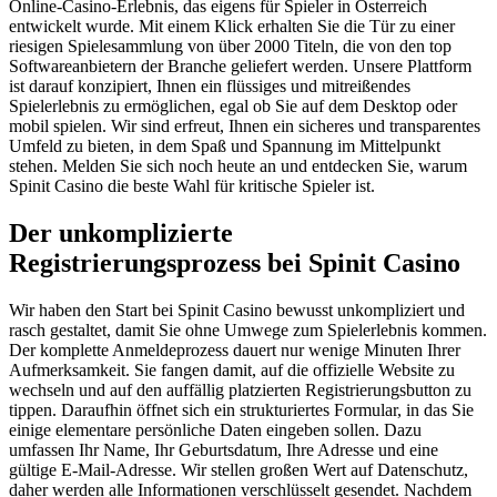
Online-Casino-Erlebnis, das eigens für Spieler in Österreich
entwickelt wurde. Mit einem Klick erhalten Sie die Tür zu einer
riesigen Spielesammlung von über 2000 Titeln, die von den top
Softwareanbietern der Branche geliefert werden. Unsere Plattform
ist darauf konzipiert, Ihnen ein flüssiges und mitreißendes
Spielerlebnis zu ermöglichen, egal ob Sie auf dem Desktop oder
mobil spielen. Wir sind erfreut, Ihnen ein sicheres und transparentes
Umfeld zu bieten, in dem Spaß und Spannung im Mittelpunkt
stehen. Melden Sie sich noch heute an und entdecken Sie, warum
Spinit Casino die beste Wahl für kritische Spieler ist.
Der unkomplizierte
Registrierungsprozess bei Spinit Casino
Wir haben den Start bei Spinit Casino bewusst unkompliziert und
rasch gestaltet, damit Sie ohne Umwege zum Spielerlebnis kommen.
Der komplette Anmeldeprozess dauert nur wenige Minuten Ihrer
Aufmerksamkeit. Sie fangen damit, auf die offizielle Website zu
wechseln und auf den auffällig platzierten Registrierungsbutton zu
tippen. Daraufhin öffnet sich ein strukturiertes Formular, in das Sie
einige elementare persönliche Daten eingeben sollen. Dazu
umfassen Ihr Name, Ihr Geburtsdatum, Ihre Adresse und eine
gültige E-Mail-Adresse. Wir stellen großen Wert auf Datenschutz,
daher werden alle Informationen verschlüsselt gesendet. Nachdem