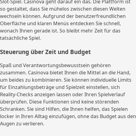
Slot-Spiel. Casinova geht darauf ein das. Die Plattform ist
so gestaltet, dass Sie mühelos zwischen diesen Welten
wechseln können. Aufgrund der benutzerfreundlichen
Oberfläche und klaren Menüs entdecken Sie schnell,
wonach Ihnen gerade ist. So bleibt mehr Zeit für das
tatsächliche Spiel.
Steuerung über Zeit und Budget
Spaß und Verantwortungsbewusstsein gehören
zusammen. Casinova bietet Ihnen die Mittel an die Hand,
um beides zu kombinieren. Sie können individuelle Limits
für Einzahlungsbeträge und Spielzeit einstellen, sich
Reality-Checks anzeigen lassen oder Ihren Spielverlauf
überprüfen. Diese Funktionen sind keine störenden
Schranken. Sie sind Hilfen, die Ihnen helfen, das Spielen
locker in Ihren Alltag einzufügen, ohne das Budget aus den
Augen zu verlieren.