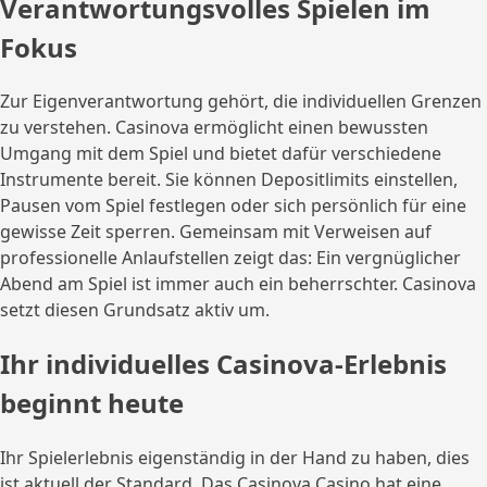
Verantwortungsvolles Spielen im
Fokus
Zur Eigenverantwortung gehört, die individuellen Grenzen
zu verstehen. Casinova ermöglicht einen bewussten
Umgang mit dem Spiel und bietet dafür verschiedene
Instrumente bereit. Sie können Depositlimits einstellen,
Pausen vom Spiel festlegen oder sich persönlich für eine
gewisse Zeit sperren. Gemeinsam mit Verweisen auf
professionelle Anlaufstellen zeigt das: Ein vergnüglicher
Abend am Spiel ist immer auch ein beherrschter. Casinova
setzt diesen Grundsatz aktiv um.
Ihr individuelles Casinova-Erlebnis
beginnt heute
Ihr Spielerlebnis eigenständig in der Hand zu haben, dies
ist aktuell der Standard. Das Casinova Casino hat eine