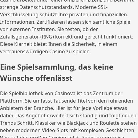
strenge Datenschutzstandards. Moderne SSL-
Verschlüsselung schützt Ihre privaten und finanziellen
Informationen. Zertifizieren lassen sich sämtliche Spiele
von externen Instituten. Sie testen, ob der
Zufallsgenerator (RNG) korrekt und gerecht funktioniert.
Diese Klarheit bietet Ihnen die Sicherheit, in einem
vertrauenswürdigen Casino zu spielen.
Eine Spielsammlung, das keine
Wünsche offenlässt
Die Spielbibliothek von Casinova ist das Zentrum der
Plattform. Sie umfasst Tausende Titel von den führenden
Anbietern der Branche. Hier ist für jede Vorliebe etwas
dabei. Das Angebot erweitert sich ständig und folgt neuen
Trends Schritt. Klassiker wie Blackjack und Roulette stehen
neben modernen Video-Slots mit komplexen Geschichten.
Wer auf den großen Gewinn setzt, findet progressive