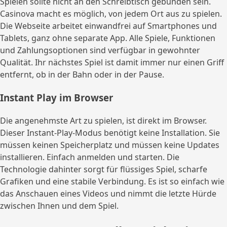
Spielen sollte nicht an den Schreibtisch gebunden sein.
Casinova macht es möglich, von jedem Ort aus zu spielen.
Die Webseite arbeitet einwandfrei auf Smartphones und
Tablets, ganz ohne separate App. Alle Spiele, Funktionen
und Zahlungsoptionen sind verfügbar in gewohnter
Qualität. Ihr nächstes Spiel ist damit immer nur einen Griff
entfernt, ob in der Bahn oder in der Pause.
Instant Play im Browser
Die angenehmste Art zu spielen, ist direkt im Browser.
Dieser Instant-Play-Modus benötigt keine Installation. Sie
müssen keinen Speicherplatz und müssen keine Updates
installieren. Einfach anmelden und starten. Die
Technologie dahinter sorgt für flüssiges Spiel, scharfe
Grafiken und eine stabile Verbindung. Es ist so einfach wie
das Anschauen eines Videos und nimmt die letzte Hürde
zwischen Ihnen und dem Spiel.