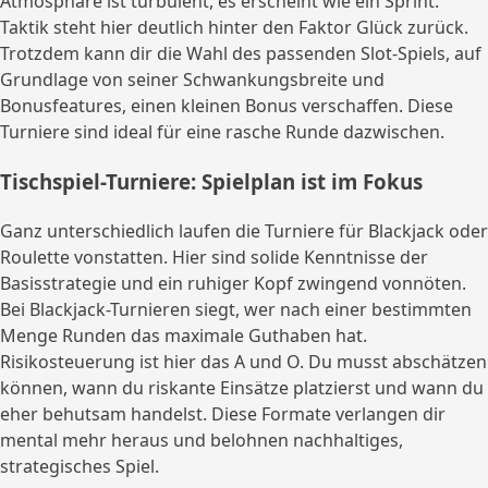
Atmosphäre ist turbulent, es erscheint wie ein Sprint.
Taktik steht hier deutlich hinter den Faktor Glück zurück.
Trotzdem kann dir die Wahl des passenden Slot-Spiels, auf
Grundlage von seiner Schwankungsbreite und
Bonusfeatures, einen kleinen Bonus verschaffen. Diese
Turniere sind ideal für eine rasche Runde dazwischen.
Tischspiel-Turniere: Spielplan ist im Fokus
Ganz unterschiedlich laufen die Turniere für Blackjack oder
Roulette vonstatten. Hier sind solide Kenntnisse der
Basisstrategie und ein ruhiger Kopf zwingend vonnöten.
Bei Blackjack-Turnieren siegt, wer nach einer bestimmten
Menge Runden das maximale Guthaben hat.
Risikosteuerung ist hier das A und O. Du musst abschätzen
können, wann du riskante Einsätze platzierst und wann du
eher behutsam handelst. Diese Formate verlangen dir
mental mehr heraus und belohnen nachhaltiges,
strategisches Spiel.