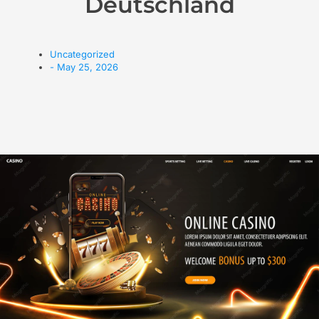
Deutschland
Uncategorized
-
May 25, 2026