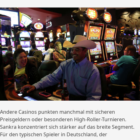
Andere Casinos punkten manchmal mit sicheren
Preisgeldern oder besonderen High-Roller-Turnieren.
Sankra konzentriert sich stärker auf das breite Segment.
Für den typischen Spieler in Deutschland, der