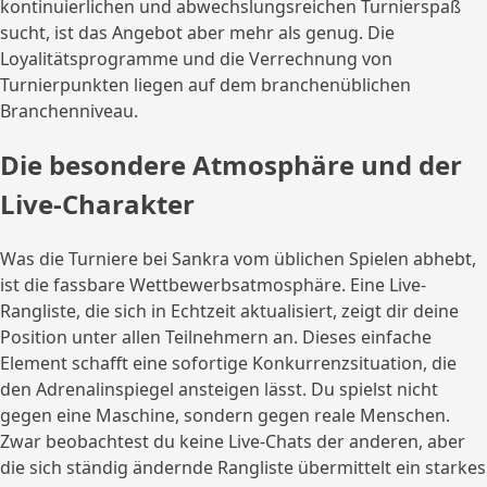
kontinuierlichen und abwechslungsreichen Turnierspaß
sucht, ist das Angebot aber mehr als genug. Die
Loyalitätsprogramme und die Verrechnung von
Turnierpunkten liegen auf dem branchenüblichen
Branchenniveau.
Die besondere Atmosphäre und der
Live-Charakter
Was die Turniere bei Sankra vom üblichen Spielen abhebt,
ist die fassbare Wettbewerbsatmosphäre. Eine Live-
Rangliste, die sich in Echtzeit aktualisiert, zeigt dir deine
Position unter allen Teilnehmern an. Dieses einfache
Element schafft eine sofortige Konkurrenzsituation, die
den Adrenalinspiegel ansteigen lässt. Du spielst nicht
gegen eine Maschine, sondern gegen reale Menschen.
Zwar beobachtest du keine Live-Chats der anderen, aber
die sich ständig ändernde Rangliste übermittelt ein starkes