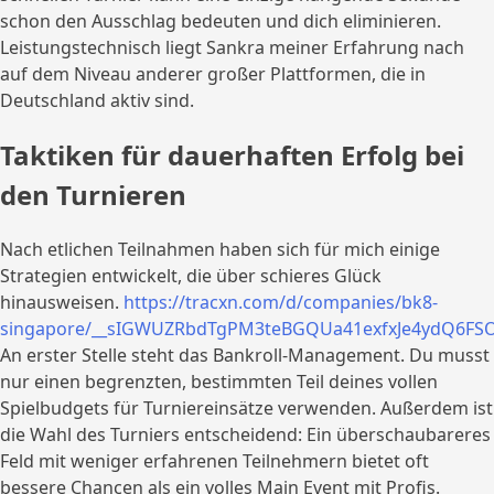
schon den Ausschlag bedeuten und dich eliminieren.
Leistungstechnisch liegt Sankra meiner Erfahrung nach
auf dem Niveau anderer großer Plattformen, die in
Deutschland aktiv sind.
Taktiken für dauerhaften Erfolg bei
den Turnieren
Nach etlichen Teilnahmen haben sich für mich einige
Strategien entwickelt, die über schieres Glück
hinausweisen.
https://tracxn.com/d/companies/bk8-
singapore/__sIGWUZRbdTgPM3teBGQUa41exfxJe4ydQ6FS
An erster Stelle steht das Bankroll-Management. Du musst
nur einen begrenzten, bestimmten Teil deines vollen
Spielbudgets für Turniereinsätze verwenden. Außerdem ist
die Wahl des Turniers entscheidend: Ein überschaubareres
Feld mit weniger erfahrenen Teilnehmern bietet oft
bessere Chancen als ein volles Main Event mit Profis.