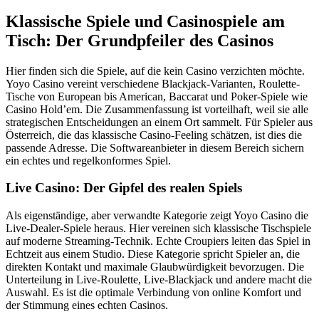
Klassische Spiele und Casinospiele am
Tisch: Der Grundpfeiler des Casinos
Hier finden sich die Spiele, auf die kein Casino verzichten möchte.
Yoyo Casino vereint verschiedene Blackjack-Varianten, Roulette-
Tische von European bis American, Baccarat und Poker-Spiele wie
Casino Hold’em. Die Zusammenfassung ist vorteilhaft, weil sie alle
strategischen Entscheidungen an einem Ort sammelt. Für Spieler aus
Österreich, die das klassische Casino-Feeling schätzen, ist dies die
passende Adresse. Die Softwareanbieter in diesem Bereich sichern
ein echtes und regelkonformes Spiel.
Live Casino: Der Gipfel des realen Spiels
Als eigenständige, aber verwandte Kategorie zeigt Yoyo Casino die
Live-Dealer-Spiele heraus. Hier vereinen sich klassische Tischspiele
auf moderne Streaming-Technik. Echte Croupiers leiten das Spiel in
Echtzeit aus einem Studio. Diese Kategorie spricht Spieler an, die
direkten Kontakt und maximale Glaubwürdigkeit bevorzugen. Die
Unterteilung in Live-Roulette, Live-Blackjack und andere macht die
Auswahl. Es ist die optimale Verbindung von online Komfort und
der Stimmung eines echten Casinos.