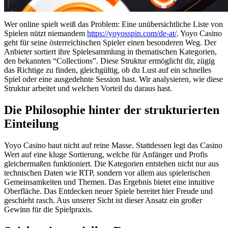
Wer online spielt weiß das Problem: Eine unübersichtliche Liste von
Spielen nützt niemandem
https://yoyosspin.com/de-at/
. Yoyo Casino
geht für seine österreichischen Spieler einen besonderen Weg. Der
Anbieter sortiert ihre Spielesammlung in thematischen Kategorien,
den bekannten “Collections”. Diese Struktur ermöglicht dir, zügig
das Richtige zu finden, gleichgültig, ob du Lust auf ein schnelles
Spiel oder eine ausgedehnte Session hast. Wir analysieren, wie diese
Struktur arbeitet und welchen Vorteil du daraus hast.
Die Philosophie hinter der strukturierten
Einteilung
Yoyo Casino baut nicht auf reine Masse. Stattdessen legt das Casino
Wert auf eine kluge Sortierung, welche für Anfänger und Profis
gleichermaßen funktioniert. Die Kategorien entstehen nicht nur aus
technischen Daten wie RTP, sondern vor allem aus spielerischen
Gemeinsamkeiten und Themen. Das Ergebnis bietet eine intuitive
Oberfläche. Das Entdecken neuer Spiele bereitet hier Freude und
geschieht rasch. Aus unserer Sicht ist dieser Ansatz ein großer
Gewinn für die Spielpraxis.