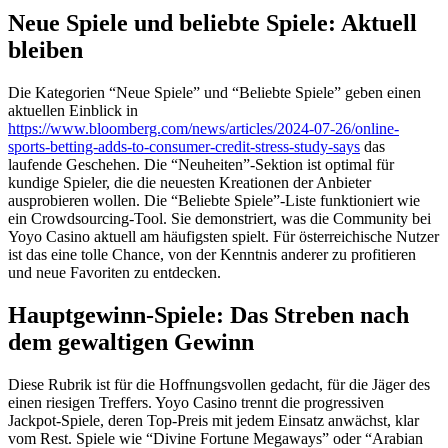
Neue Spiele und beliebte Spiele: Aktuell
bleiben
Die Kategorien “Neue Spiele” und “Beliebte Spiele” geben einen
aktuellen Einblick in
https://www.bloomberg.com/news/articles/2024-07-26/online-
sports-betting-adds-to-consumer-credit-stress-study-says
das
laufende Geschehen. Die “Neuheiten”-Sektion ist optimal für
kundige Spieler, die die neuesten Kreationen der Anbieter
ausprobieren wollen. Die “Beliebte Spiele”-Liste funktioniert wie
ein Crowdsourcing-Tool. Sie demonstriert, was die Community bei
Yoyo Casino aktuell am häufigsten spielt. Für österreichische Nutzer
ist das eine tolle Chance, von der Kenntnis anderer zu profitieren
und neue Favoriten zu entdecken.
Hauptgewinn-Spiele: Das Streben nach
dem gewaltigen Gewinn
Diese Rubrik ist für die Hoffnungsvollen gedacht, für die Jäger des
einen riesigen Treffers. Yoyo Casino trennt die progressiven
Jackpot-Spiele, deren Top-Preis mit jedem Einsatz anwächst, klar
vom Rest. Spiele wie “Divine Fortune Megaways” oder “Arabian