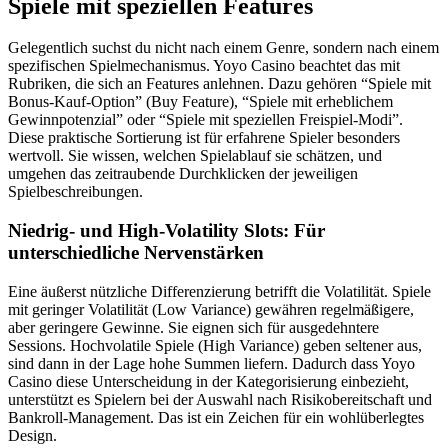
Spiele mit speziellen Features
Gelegentlich suchst du nicht nach einem Genre, sondern nach einem
spezifischen Spielmechanismus. Yoyo Casino beachtet das mit
Rubriken, die sich an Features anlehnen. Dazu gehören “Spiele mit
Bonus-Kauf-Option” (Buy Feature), “Spiele mit erheblichem
Gewinnpotenzial” oder “Spiele mit speziellen Freispiel-Modi”.
Diese praktische Sortierung ist für erfahrene Spieler besonders
wertvoll. Sie wissen, welchen Spielablauf sie schätzen, und
umgehen das zeitraubende Durchklicken der jeweiligen
Spielbeschreibungen.
Niedrig- und High-Volatility Slots: Für
unterschiedliche Nervenstärken
Eine äußerst nützliche Differenzierung betrifft die Volatilität. Spiele
mit geringer Volatilität (Low Variance) gewähren regelmäßigere,
aber geringere Gewinne. Sie eignen sich für ausgedehntere
Sessions. Hochvolatile Spiele (High Variance) geben seltener aus,
sind dann in der Lage hohe Summen liefern. Dadurch dass Yoyo
Casino diese Unterscheidung in der Kategorisierung einbezieht,
unterstützt es Spielern bei der Auswahl nach Risikobereitschaft und
Bankroll-Management. Das ist ein Zeichen für ein wohlüberlegtes
Design.