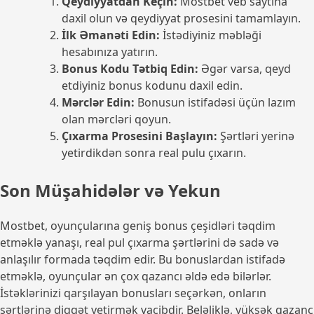
Qeydiyyatdan Keçin:
Mostbet veb saytına
daxil olun və qeydiyyat prosesini tamamlayın.
İlk Əmanəti Edin:
İstədiyiniz məbləği
hesabınıza yatırın.
Bonus Kodu Tətbiq Edin:
Əgər varsa, qeyd
etdiyiniz bonus kodunu daxil edin.
Mərclər Edin:
Bonusun istifadəsi üçün lazım
olan mərcləri qoyun.
Çıxarma Prosesini Başlayın:
Şərtləri yerinə
yetirdikdən sonra real pulu çıxarın.
Son Müşahidələr və Yekun
Mostbet, oyunçularına geniş bonus çeşidləri təqdim
etməklə yanaşı, real pul çıxarma şərtlərini də sadə və
anlaşılır formada təqdim edir. Bu bonuslardan istifadə
etməklə, oyunçular ən çox qazancı əldə edə bilərlər.
İstəklərinizi qarşılayan bonusları seçərkən, onların
şərtlərinə diqqət yetirmək vacibdir. Beləliklə, yüksək qazanc