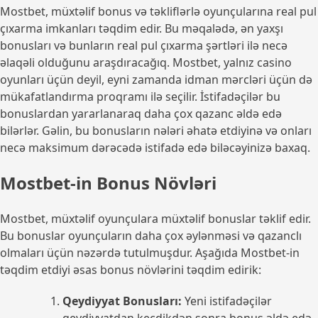
Mostbet, müxtəlif bonus və təkliflərlə oyunçularına real pul
çıxarma imkanları təqdim edir. Bu məqalədə, ən yaxşı
bonusları və bunların real pul çıxarma şərtləri ilə necə
əlaqəli olduğunu araşdıracağıq. Mostbet, yalnız casino
oyunları üçün deyil, eyni zamanda idman mərcləri üçün də
mükafatlandırma proqramı ilə seçilir. İstifadəçilər bu
bonuslardan yararlanaraq daha çox qazanc əldə edə
bilərlər. Gəlin, bu bonusların nələri əhatə etdiyinə və onları
necə maksimum dərəcədə istifadə edə biləcəyinizə baxaq.
Mostbet-in Bonus Növləri
Mostbet, müxtəlif oyunçulara müxtəlif bonuslar təklif edir.
Bu bonuslar oyunçuların daha çox əylənməsi və qazanclı
olmaları üçün nəzərdə tutulmuşdur. Aşağıda Mostbet-in
təqdim etdiyi əsas bonus növlərini təqdim edirik:
Qeydiyyat Bonusları:
Yeni istifadəçilər
qeydiyyatdan keçdikdən sonra bonus əldə edə