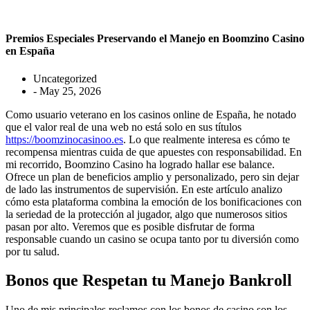
Premios Especiales Preservando el Manejo en Boomzino Casino
en España
Uncategorized
-
May 25, 2026
Como usuario veterano en los casinos online de España, he notado
que el valor real de una web no está solo en sus títulos
https://boomzinocasinoo.es
. Lo que realmente interesa es cómo te
recompensa mientras cuida de que apuestes con responsabilidad. En
mi recorrido, Boomzino Casino ha logrado hallar ese balance.
Ofrece un plan de beneficios amplio y personalizado, pero sin dejar
de lado las instrumentos de supervisión. En este artículo analizo
cómo esta plataforma combina la emoción de los bonificaciones con
la seriedad de la protección al jugador, algo que numerosos sitios
pasan por alto. Veremos que es posible disfrutar de forma
responsable cuando un casino se ocupa tanto por tu diversión como
por tu salud.
Bonos que Respetan tu Manejo Bankroll
Uno de mis principales reclamos con los bonos de casino son los