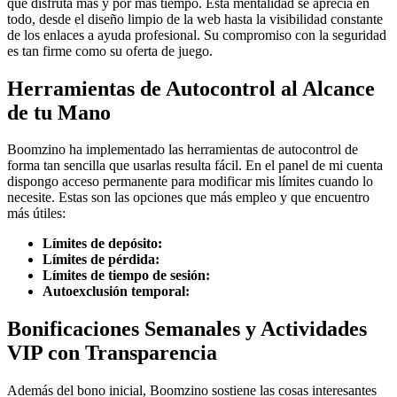
que disfruta más y por más tiempo. Esta mentalidad se aprecia en
todo, desde el diseño limpio de la web hasta la visibilidad constante
de los enlaces a ayuda profesional. Su compromiso con la seguridad
es tan firme como su oferta de juego.
Herramientas de Autocontrol al Alcance
de tu Mano
Boomzino ha implementado las herramientas de autocontrol de
forma tan sencilla que usarlas resulta fácil. En el panel de mi cuenta
dispongo acceso permanente para modificar mis límites cuando lo
necesite. Estas son las opciones que más empleo y que encuentro
más útiles:
Límites de depósito:
Límites de pérdida:
Límites de tiempo de sesión:
Autoexclusión temporal:
Bonificaciones Semanales y Actividades
VIP con Transparencia
Además del bono inicial, Boomzino sostiene las cosas interesantes