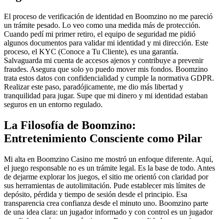
El proceso de verificación de identidad en Boomzino no me pareció
un trámite pesado. Lo veo como una medida más de protección.
Cuando pedí mi primer retiro, el equipo de seguridad me pidió
algunos documentos para validar mi identidad y mi dirección. Este
proceso, el KYC (Conoce a Tu Cliente), es una garantía.
Salvaguarda mi cuenta de accesos ajenos y contribuye a prevenir
fraudes. Asegura que solo yo puedo mover mis fondos. Boomzino
trata estos datos con confidencialidad y cumple la normativa GDPR.
Realizar este paso, paradójicamente, me dio más libertad y
tranquilidad para jugar. Supe que mi dinero y mi identidad estaban
seguros en un entorno regulado.
La Filosofía de Boomzino:
Entretenimiento Consciente como Pilar
Mi alta en Boomzino Casino me mostró un enfoque diferente. Aquí,
el juego responsable no es un trámite legal. Es la base de todo. Antes
de dejarme explorar los juegos, el sitio me orientó con claridad por
sus herramientas de autolimitación. Pude establecer mis límites de
depósito, pérdida y tiempo de sesión desde el principio. Esa
transparencia crea confianza desde el minuto uno. Boomzino parte
de una idea clara: un jugador informado y con control es un jugador