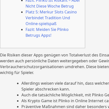
Fazit: Plinko Ist Riskant – Aber
Nicht Diese Woche Betrug
Platz 5: Merkur Slots Casino
Verbindet Tradition Und
Online-spielspaß
Fazit: Meiden Sie Plinko
Betrugs Apps!
Die Risiken dieser Apps genügen von Totalverlust des Eins
werden auch persönliche Daten weitergegeben oder Gewin
Verbraucherschutzorganisationen umdrehen. Diese bieten 
wichtig für Spieler.
Allerdings weisen viele darauf hin, dass welch
Spieler abschrecken kann.
Auch die tatsächliche Möglichkeit, mit Plinko Ge
Als Krypto Game ist Plinko in Online Internet c
Präventive Maßnahmen sind daher besonders wic