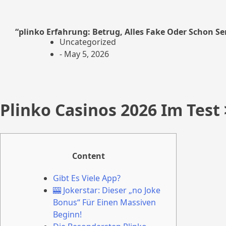
“plinko Erfahrung: Betrug, Alles Fake Oder Schon Se
Uncategorized
-
May 5, 2026
Plinko Casinos 2026 Im Test 
Content
Gibt Es Viele App?
🎰 Jokerstar: Dieser „no Joke
Bonus“ Für Einen Massiven
Beginn!