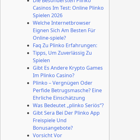
Die Besondersten Plinko
Casinos Im Test: Online Plinko
Spielen 2026
Welche Internetbrowser
Eignen Sich Am Besten Für
Online-spiele?
Faq Zu Plinko Erfahrungen:
Tipps, Um Zuverlässig Zu
Spielen
Gibt Es Andere Krypto Games
Im Plinko Casino?
Plinko – Vergnügen Oder
Perfide Betrugsmasche? Eine
Ehrliche Einschätzung
Was Bedeutet „plinko Seriös“?
Gibt Sera Bei Der Plinko App
Freispiele Und
Bonusangebote?
Vorsicht Vor