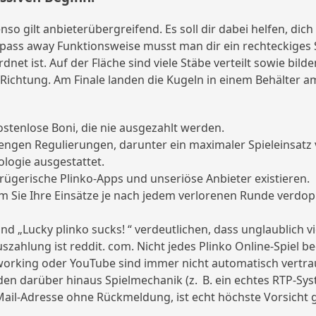
so gilt anbieterübergreifend. Es soll dir dabei helfen, di
r pass away Funktionsweise musst man dir ein rechteckiges 
net ist. Auf der Fläche sind viele Stäbe verteilt sowie bil
 Richtung. Am Finale landen die Kugeln in einem Behälter a
stenlose Boni, die nie ausgezahlt werden.
trengen Regulierungen, darunter ein maximaler Spieleinsatz
ologie ausgestattet.
etrügerische Plinko-Apps und unseriöse Anbieter existieren.
dem Sie Ihre Einsätze je nach jedem verlorenen Runde verdop
d „Lucky plinko sucks! “ verdeutlichen, dass unglaublich 
szahlung ist reddit. com. Nicht jedes Plinko Online-Spiel 
working oder YouTube sind immer nicht automatisch vertra
darüber hinaus Spielmechanik (z. B. ein echtes RTP-System,
-Mail-Adresse ohne Rückmeldung, ist echt höchste Vorsicht 