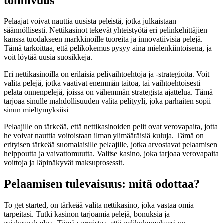
toimivuus
Pelaajat voivat nauttia uusista peleistä, jotka julkaistaan
säännöllisesti. Nettikasinot tekevät yhteistyötä eri pelinkehittäjien
kanssa tuodakseen markkinoille tuoreita ja innovatiivisia pelejä.
Tämä tarkoittaa, että pelikokemus pysyy aina mielenkiintoisena, ja
voit löytää uusia suosikkeja.
Eri nettikasinoilla on erilaisia pelivaihtoehtoja ja -strategioita. Voit
valita pelejä, jotka vaativat enemmän taitoa, tai vaihtoehtoisesti
pelata onnenpelejä, joissa on vähemmän strategista ajattelua. Tämä
tarjoaa sinulle mahdollisuuden valita pelityyli, joka parhaiten sopii
sinun mieltymyksiisi.
Pelaajille on tärkeää, että nettikasinoiden pelit ovat verovapaita, jotta
he voivat nauttia voitoistaan ilman ylimääräisiä kuluja. Tämä on
erityisen tärkeää suomalaisille pelaajille, jotka arvostavat pelaamisen
helppoutta ja vaivattomuutta. Valitse kasino, joka tarjoaa verovapaita
voittoja ja läpinäkyvät maksuprosessit.
Pelaamisen tulevaisuus: mitä odottaa?
To get started, on tärkeää valita nettikasino, joka vastaa omia
tarpeitasi. Tutki kasinon tarjoamia pelejä, bonuksia ja
asiakaspalvelua. Tämä varmistaa, että pelikokemuksesi on