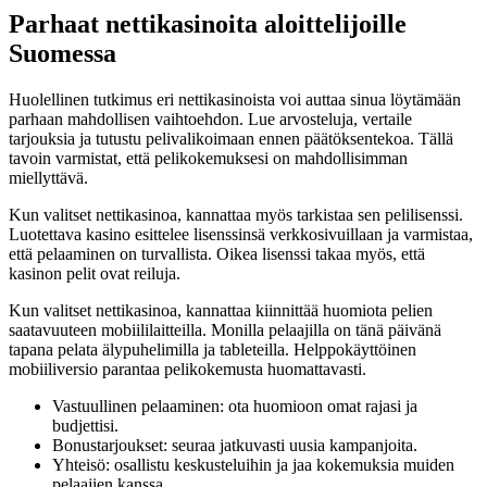
Parhaat nettikasinoita aloittelijoille
Suomessa
Huolellinen tutkimus eri nettikasinoista voi auttaa sinua löytämään
parhaan mahdollisen vaihtoehdon. Lue arvosteluja, vertaile
tarjouksia ja tutustu pelivalikoimaan ennen päätöksentekoa. Tällä
tavoin varmistat, että pelikokemuksesi on mahdollisimman
miellyttävä.
Kun valitset nettikasinoa, kannattaa myös tarkistaa sen pelilisenssi.
Luotettava kasino esittelee lisenssinsä verkkosivuillaan ja varmistaa,
että pelaaminen on turvallista. Oikea lisenssi takaa myös, että
kasinon pelit ovat reiluja.
Kun valitset nettikasinoa, kannattaa kiinnittää huomiota pelien
saatavuuteen mobiililaitteilla. Monilla pelaajilla on tänä päivänä
tapana pelata älypuhelimilla ja tableteilla. Helppokäyttöinen
mobiiliversio parantaa pelikokemusta huomattavasti.
Vastuullinen pelaaminen: ota huomioon omat rajasi ja
budjettisi.
Bonustarjoukset: seuraa jatkuvasti uusia kampanjoita.
Yhteisö: osallistu keskusteluihin ja jaa kokemuksia muiden
pelaajien kanssa.