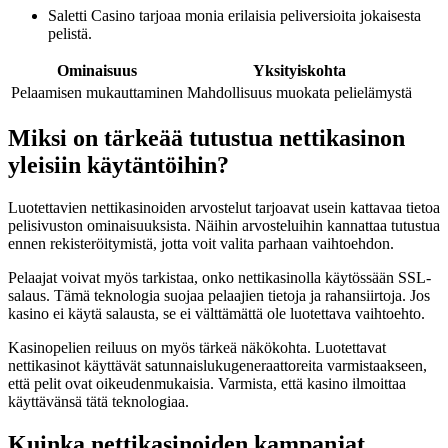
Saletti Casino tarjoaa monia erilaisia peliversioita jokaisesta
pelistä.
Ominaisuus
Yksityiskohta
Pelaamisen mukauttaminen
Mahdollisuus muokata pelielämystä
Miksi on tärkeää tutustua nettikasinon
yleisiin käytäntöihin?
Luotettavien nettikasinoiden arvostelut tarjoavat usein kattavaa tietoa
pelisivuston ominaisuuksista. Näihin arvosteluihin kannattaa tutustua
ennen rekisteröitymistä, jotta voit valita parhaan vaihtoehdon.
Pelaajat voivat myös tarkistaa, onko nettikasinolla käytössään SSL-
salaus. Tämä teknologia suojaa pelaajien tietoja ja rahansiirtoja. Jos
kasino ei käytä salausta, se ei välttämättä ole luotettava vaihtoehto.
Kasinopelien reiluus on myös tärkeä näkökohta. Luotettavat
nettikasinot käyttävät satunnaislukugeneraattoreita varmistaakseen,
että pelit ovat oikeudenmukaisia. Varmista, että kasino ilmoittaa
käyttävänsä tätä teknologiaa.
Kuinka nettikasinoiden kampanjat