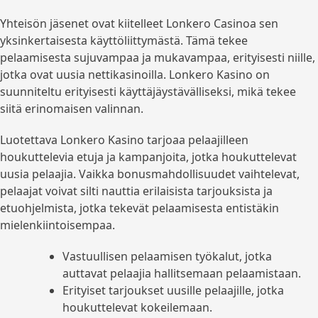
Yhteisön jäsenet ovat kiitelleet Lonkero Casinoa sen
yksinkertaisesta käyttöliittymästä. Tämä tekee
pelaamisesta sujuvampaa ja mukavampaa, erityisesti niille,
jotka ovat uusia nettikasinoilla. Lonkero Kasino on
suunniteltu erityisesti käyttäjäystävälliseksi, mikä tekee
siitä erinomaisen valinnan.
Luotettava Lonkero Kasino tarjoaa pelaajilleen
houkuttelevia etuja ja kampanjoita, jotka houkuttelevat
uusia pelaajia. Vaikka bonusmahdollisuudet vaihtelevat,
pelaajat voivat silti nauttia erilaisista tarjouksista ja
etuohjelmista, jotka tekevät pelaamisesta entistäkin
mielenkiintoisempaa.
Vastuullisen pelaamisen työkalut, jotka
auttavat pelaajia hallitsemaan pelaamistaan.
Erityiset tarjoukset uusille pelaajille, jotka
houkuttelevat kokeilemaan.