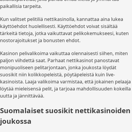
paikallisia tarpeita.
Kun valitset pelitiliä nettikasinolla, kannattaa aina lukea
käyttöehdot huolellisesti. Käyttöehdot voivat sisältää
tärkeitä tietoja, jotka vaikuttavat pelikokemukseesi, kuten
nostorajoitukset ja bonusten ehdot.
Kasinon pelivalikoima vaikuttaa olennaisesti siihen, miten
paljon viihdettä saat. Parhaat nettikasinot panostavat
monipuoliseen pelitarjontaan, jonka joukosta löydät
suosikit niin kolikkopeleistä, pöytäpeleistä kuin live-
kasinoista. Laaja valikoima varmistaa, että jokainen pelaaja
löytää mieleisensä pelit, ja tarjoaa mahdollisuuden kokeilla
uutta ja jännittävää.
Suomalaiset suosikit nettikasinoiden
joukossa