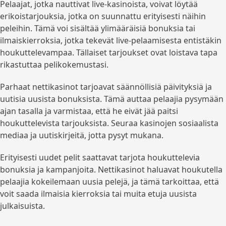
Pelaajat, jotka nauttivat live-kasinoista, voivat löytää
erikoistarjouksia, jotka on suunnattu erityisesti näihin
peleihin. Tämä voi sisältää ylimääräisiä bonuksia tai
ilmaiskierroksia, jotka tekevät live-pelaamisesta entistäkin
houkuttelevampaa. Tällaiset tarjoukset ovat loistava tapa
rikastuttaa pelikokemustasi.
Parhaat nettikasinot tarjoavat säännöllisiä päivityksiä ja
uutisia uusista bonuksista. Tämä auttaa pelaajia pysymään
ajan tasalla ja varmistaa, että he eivät jää paitsi
houkuttelevista tarjouksista. Seuraa kasinojen sosiaalista
mediaa ja uutiskirjeitä, jotta pysyt mukana.
Erityisesti uudet pelit saattavat tarjota houkuttelevia
bonuksia ja kampanjoita. Nettikasinot haluavat houkutella
pelaajia kokeilemaan uusia pelejä, ja tämä tarkoittaa, että
voit saada ilmaisia kierroksia tai muita etuja uusista
julkaisuista.