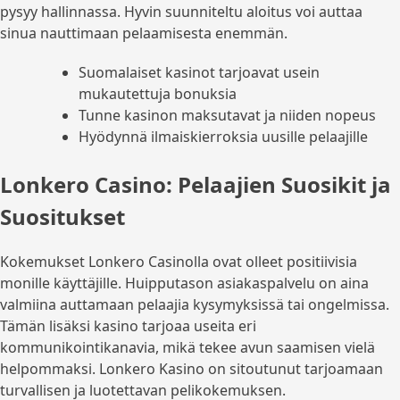
pysyy hallinnassa. Hyvin suunniteltu aloitus voi auttaa
sinua nauttimaan pelaamisesta enemmän.
Suomalaiset kasinot tarjoavat usein
mukautettuja bonuksia
Tunne kasinon maksutavat ja niiden nopeus
Hyödynnä ilmaiskierroksia uusille pelaajille
Lonkero Casino: Pelaajien Suosikit ja
Suositukset
Kokemukset Lonkero Casinolla ovat olleet positiivisia
monille käyttäjille. Huipputason asiakaspalvelu on aina
valmiina auttamaan pelaajia kysymyksissä tai ongelmissa.
Tämän lisäksi kasino tarjoaa useita eri
kommunikointikanavia, mikä tekee avun saamisen vielä
helpommaksi. Lonkero Kasino on sitoutunut tarjoamaan
turvallisen ja luotettavan pelikokemuksen.