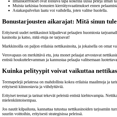
Ilmaiskierrokset ovat loistava tapa kokeilla uusia pelejä ilman ta
Muista tarkistaa bonusten kierrätysvaatimukset ennen pelaamist
Asiakaspalvelun laatu voi vaihdella, joten valitse huolella.
Bonustarjousten aikarajat: Mitä sinun tule
Erityisesti uudet nettikasinot kilpailevat pelaajien huomiosta tarjoama
kasinoita ja katso, mitä etuja ne tarjoavat!
Markkinoilla on paljon erilaisia nettikasinoita, ja jokaisella on omat 
Verovapaus on merkittävä etu, jota monet pelaajat arvostavat nettikasin
entistä houkuttelevamman ja kannustaa pelaajia valitsemaan luotettava
Kuinka pelityypit voivat vaikuttaa nettik
Teemapelejä pelatessa on mahdollista kokea erilaisia maailmoja ja tar
erityisesti kiinnostavia ja viihdyttäviä.
Erityiset teemat ja tarinat tekevät peleistä entistä kiehtovampia. Nettik
mielenkiintoisempaa.
Jos nautit kilpailusta, kannattaa tutustua nettikasinoiden tarjoamiin turn
suuriin voittoihin, erityisesti strategisissa peleissä.