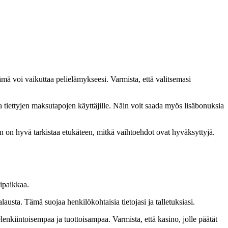
mä voi vaikuttaa pelielämykseesi. Varmista, että valitsemasi
ia tiettyjen maksutapojen käyttäjille. Näin voit saada myös lisäbonuksia
en on hyvä tarkistaa etukäteen, mitkä vaihtoehdot ovat hyväksyttyjä.
lipaikkaa.
lausta. Tämä suojaa henkilökohtaisia tietojasi ja talletuksiasi.
lenkiintoisempaa ja tuottoisampaa. Varmista, että kasino, jolle päätät