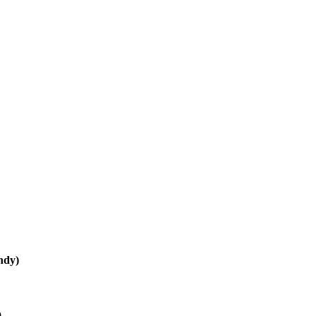
ndy)
0