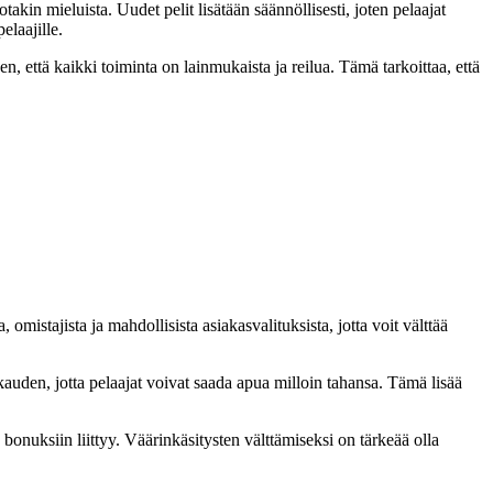
takin mieluista. Uudet pelit lisätään säännöllisesti, joten pelaajat
elaajille.
n, että kaikki toiminta on lainmukaista ja reilua. Tämä tarkoittaa, että
 omistajista ja mahdollisista asiakasvalituksista, jotta voit välttää
rokauden, jotta pelaajat voivat saada apua milloin tahansa. Tämä lisää
onuksiin liittyy. Väärinkäsitysten välttämiseksi on tärkeää olla