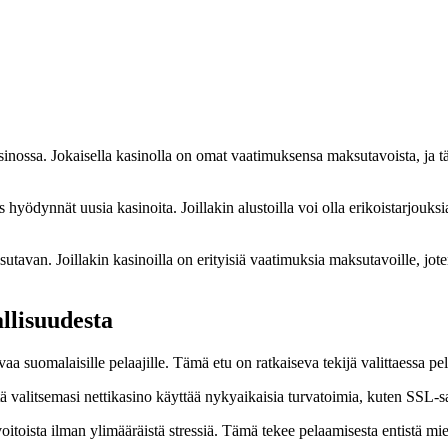
inossa. Jokaisella kasinolla on omat vaatimuksensa maksutavoista, ja tä
 hyödynnät uusia kasinoita. Joillakin alustoilla voi olla erikoistarjouks
tavan. Joillakin kasinoilla on erityisiä vaatimuksia maksutavoille, jot
allisuudesta
aa suomalaisille pelaajille. Tämä etu on ratkaiseva tekijä valittaessa pe
ttä valitsemasi nettikasino käyttää nykyaikaisia turvatoimia, kuten SSL-sa
oitoista ilman ylimääräistä stressiä. Tämä tekee pelaamisesta entistä mie