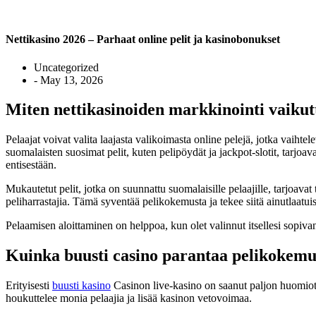
Nettikasino 2026 – Parhaat online pelit ja kasinobonukset
Uncategorized
-
May 13, 2026
Miten nettikasinoiden markkinointi vaikut
Pelaajat voivat valita laajasta valikoimasta online pelejä, jotka vaihtele
suomalaisten suosimat pelit, kuten pelipöydät ja jackpot-slotit, tarjoa
entisestään.
Mukautetut pelit, jotka on suunnattu suomalaisille pelaajille, tarjoavat
peliharrastajia. Tämä syventää pelikokemusta ja tekee siitä ainutlaatui
Pelaamisen aloittaminen on helppoa, kun olet valinnut itsellesi sopivan
Kuinka buusti casino parantaa pelikokemu
Erityisesti
buusti kasino
Casinon live-kasino on saanut paljon huomiot
houkuttelee monia pelaajia ja lisää kasinon vetovoimaa.