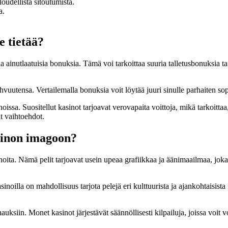
loudellista sitoutumista.
a.
e tietää?
lla ainutlaatuisia bonuksia. Tämä voi tarkoittaa suuria talletusbonuksia t
vahvuutensa. Vertailemalla bonuksia voit löytää juuri sinulle parhaiten s
oissa. Suositellut kasinot tarjoavat verovapaita voittoja, mikä tarkoitt
t vaihtoehdot.
asinon imagoon?
inoita. Nämä pelit tarjoavat usein upeaa grafiikkaa ja äänimaailmaa, jo
asinoilla on mahdollisuus tarjota pelejä eri kulttuurista ja ajankohtaisis
auksiin. Monet kasinot järjestävät säännöllisesti kilpailuja, joissa voit v