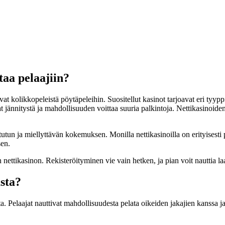
taa pelaajiin?
vat kolikkopeleistä pöytäpeleihin. Suositellut kasinot tarjoavat eri tyyppis
vat jännitystä ja mahdollisuuden voittaa suuria palkintoja. Nettikasinoid
 tutun ja miellyttävän kokemuksen. Monilla nettikasinoilla on erityisesti
sen.
 nettikasinon. Rekisteröityminen vie vain hetken, ja pian voit nauttia la
sta?
a. Pelaajat nauttivat mahdollisuudesta pelata oikeiden jakajien kanss