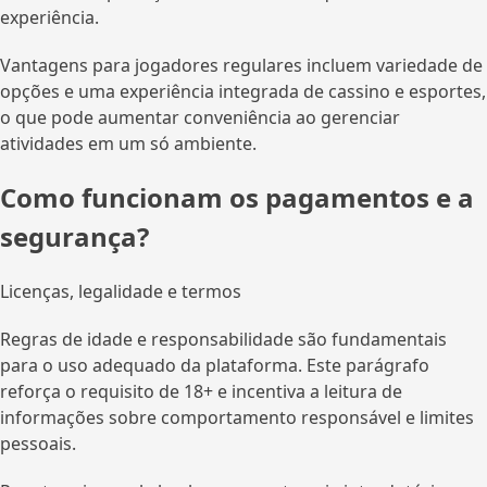
experiência.
Vantagens para jogadores regulares incluem variedade de
opções e uma experiência integrada de cassino e esportes,
o que pode aumentar conveniência ao gerenciar
atividades em um só ambiente.
Como funcionam os pagamentos e a
segurança?
Licenças, legalidade e termos
Regras de idade e responsabilidade são fundamentais
para o uso adequado da plataforma. Este parágrafo
reforça o requisito de 18+ e incentiva a leitura de
informações sobre comportamento responsável e limites
pessoais.