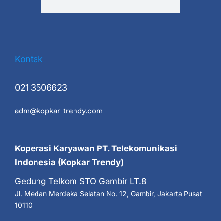
Kontak
021 3506623
adm@kopkar-trendy.com
Koperasi Karyawan PT. Telekomunikasi
Indonesia (Kopkar Trendy)
Gedung Telkom STO Gambir LT.8
Jl. Medan Merdeka Selatan No. 12, Gambir, Jakarta Pusat
10110