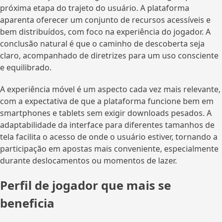
próxima etapa do trajeto do usuário. A plataforma
aparenta oferecer um conjunto de recursos acessíveis e
bem distribuídos, com foco na experiência do jogador. A
conclusão natural é que o caminho de descoberta seja
claro, acompanhado de diretrizes para um uso consciente
e equilibrado.
A experiência móvel é um aspecto cada vez mais relevante,
com a expectativa de que a plataforma funcione bem em
smartphones e tablets sem exigir downloads pesados. A
adaptabilidade da interface para diferentes tamanhos de
tela facilita o acesso de onde o usuário estiver, tornando a
participação em apostas mais conveniente, especialmente
durante deslocamentos ou momentos de lazer.
Perfil de jogador que mais se
beneficia