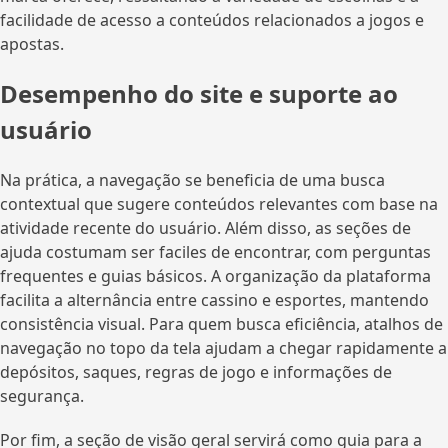
facilidade de acesso a conteúdos relacionados a jogos e
apostas.
Desempenho do site e suporte ao
usuário
Na prática, a navegação se beneficia de uma busca
contextual que sugere conteúdos relevantes com base na
atividade recente do usuário. Além disso, as seções de
ajuda costumam ser faciles de encontrar, com perguntas
frequentes e guias básicos. A organização da plataforma
facilita a alternância entre cassino e esportes, mantendo
consistência visual. Para quem busca eficiência, atalhos de
navegação no topo da tela ajudam a chegar rapidamente a
depósitos, saques, regras de jogo e informações de
segurança.
Por fim, a seção de visão geral servirá como guia para a