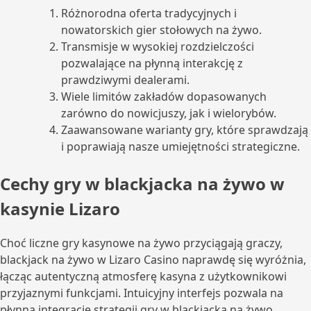
Różnorodna oferta tradycyjnych i
nowatorskich gier stołowych na żywo.
Transmisje w wysokiej rozdzielczości
pozwalające na płynną interakcję z
prawdziwymi dealerami.
Wiele limitów zakładów dopasowanych
zarówno do nowicjuszy, jak i wielorybów.
Zaawansowane warianty gry, które sprawdzają
i poprawiają nasze umiejętności strategiczne.
Cechy gry w blackjacka na żywo w
kasynie Lizaro
Choć liczne gry kasynowe na żywo przyciągają graczy,
blackjack na żywo w Lizaro Casino naprawdę się wyróżnia,
łącząc autentyczną atmosferę kasyna z użytkownikowi
przyjaznymi funkcjami. Intuicyjny interfejs pozwala na
płynną integrację strategii gry w blackjacka na żywo,