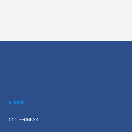
Kontak
021 3506623