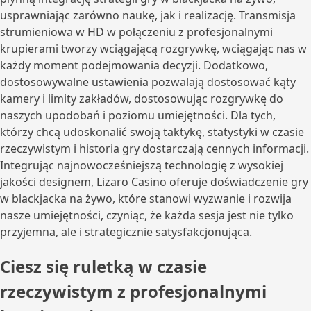
usprawniając zarówno naukę, jak i realizację. Transmisja
strumieniowa w HD w połączeniu z profesjonalnymi
krupierami tworzy wciągającą rozgrywkę, wciągając nas w
każdy moment podejmowania decyzji. Dodatkowo,
dostosowywalne ustawienia pozwalają dostosować kąty
kamery i limity zakładów, dostosowując rozgrywkę do
naszych upodobań i poziomu umiejętności. Dla tych,
którzy chcą udoskonalić swoją taktykę, statystyki w czasie
rzeczywistym i historia gry dostarczają cennych informacji.
Integrując najnowocześniejszą technologię z wysokiej
jakości designem, Lizaro Casino oferuje doświadczenie gry
w blackjacka na żywo, które stanowi wyzwanie i rozwija
nasze umiejętności, czyniąc, że każda sesja jest nie tylko
przyjemna, ale i strategicznie satysfakcjonująca.
Ciesz się ruletką w czasie
rzeczywistym z profesjonalnymi