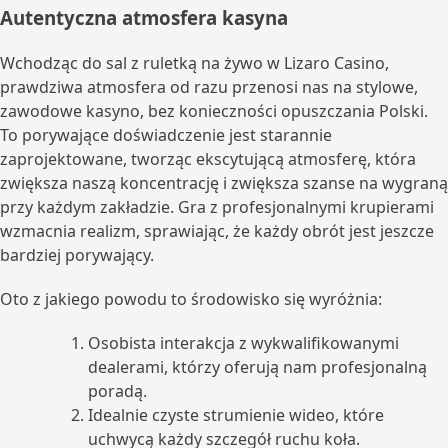
Autentyczna atmosfera kasyna
Wchodząc do sal z ruletką na żywo w Lizaro Casino,
prawdziwa atmosfera od razu przenosi nas na stylowe,
zawodowe kasyno, bez konieczności opuszczania Polski.
To porywające doświadczenie jest starannie
zaprojektowane, tworząc ekscytującą atmosferę, która
zwiększa naszą koncentrację i zwiększa szanse na wygraną
przy każdym zakładzie. Gra z profesjonalnymi krupierami
wzmacnia realizm, sprawiając, że każdy obrót jest jeszcze
bardziej porywający.
Oto z jakiego powodu to środowisko się wyróżnia:
Osobista interakcja z wykwalifikowanymi
dealerami, którzy oferują nam profesjonalną
poradą.
Idealnie czyste strumienie wideo, które
uchwycą każdy szczegół ruchu koła.