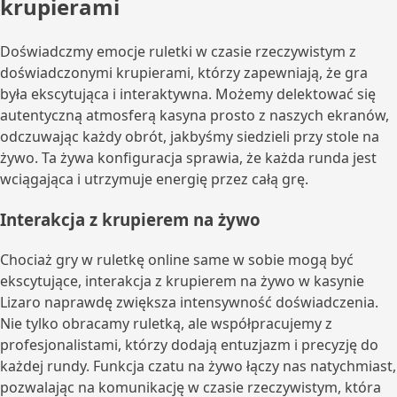
krupierami
Doświadczmy emocje ruletki w czasie rzeczywistym z
doświadczonymi krupierami, którzy zapewniają, że gra
była ekscytująca i interaktywna. Możemy delektować się
autentyczną atmosferą kasyna prosto z naszych ekranów,
odczuwając każdy obrót, jakbyśmy siedzieli przy stole na
żywo. Ta żywa konfiguracja sprawia, że każda runda jest
wciągająca i utrzymuje energię przez całą grę.
Interakcja z krupierem na żywo
Chociaż gry w ruletkę online same w sobie mogą być
ekscytujące, interakcja z krupierem na żywo w kasynie
Lizaro naprawdę zwiększa intensywność doświadczenia.
Nie tylko obracamy ruletką, ale współpracujemy z
profesjonalistami, którzy dodają entuzjazm i precyzję do
każdej rundy. Funkcja czatu na żywo łączy nas natychmiast,
pozwalając na komunikację w czasie rzeczywistym, która