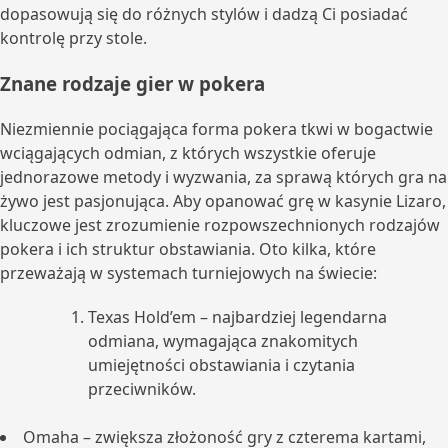
dopasowują się do różnych stylów i dadzą Ci posiadać
kontrolę przy stole.
Znane rodzaje gier w pokera
Niezmiennie pociągająca forma pokera tkwi w bogactwie
wciągających odmian, z których wszystkie oferuje
jednorazowe metody i wyzwania, za sprawą których gra na
żywo jest pasjonująca. Aby opanować grę w kasynie Lizaro,
kluczowe jest zrozumienie rozpowszechnionych rodzajów
pokera i ich struktur obstawiania. Oto kilka, które
przeważają w systemach turniejowych na świecie:
Texas Hold’em – najbardziej legendarna
odmiana, wymagająca znakomitych
umiejętności obstawiania i czytania
przeciwników.
Omaha – zwiększa złożoność gry z czterema kartami,