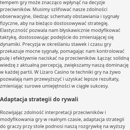
tempem gry może znacząco wpłynąć na decyzje
przeciwników. Musimy szlifować nasze zdolności
obserwacyjne, śledząc schematy obstawiania i sygnały
fizyczne, aby na bieżąco dostosowywać strategię.
Elastyczność pozwala nam błyskawicznie modyfikować
taktykę, dostosowując podejście do zmieniającej się
dynamiki. Precyzja w określaniu stawek i czasu gry
przekazuje mocne sygnały, pomagając nam kontrolować
pulę i efektywnie naciskać na przeciwników. Łącząc solidną
wiedzę z aktualną percepcją, zwiększamy naszą dominację
w każdej partii. W Lizaro Casino te techniki gry na żywo
pozwalają nam przewyższyć i uzyskać lepsze rezultaty,
zmieniając surowe umiejętności w ciągłe sukcesy.
Adaptacja strategii do rywali
Rozwijając zdolność interpretacji przeciwników i
modyfikowania gry w realnym czasie, adaptacja strategii
do graczy przy stole podnosi naszą rozgrywkę na wyższy