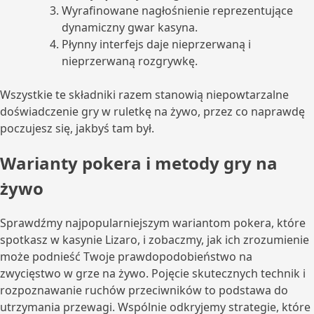
Wyrafinowane nagłośnienie reprezentujące
dynamiczny gwar kasyna.
Płynny interfejs daje nieprzerwaną i
nieprzerwaną rozgrywkę.
Wszystkie te składniki razem stanowią niepowtarzalne
doświadczenie gry w ruletkę na żywo, przez co naprawdę
poczujesz się, jakbyś tam był.
Warianty pokera i metody gry na
żywo
Sprawdźmy najpopularniejszym wariantom pokera, które
spotkasz w kasynie Lizaro, i zobaczmy, jak ich zrozumienie
może podnieść Twoje prawdopodobieństwo na
zwycięstwo w grze na żywo. Pojęcie skutecznych technik i
rozpoznawanie ruchów przeciwników to podstawa do
utrzymania przewagi. Wspólnie odkryjemy strategie, które