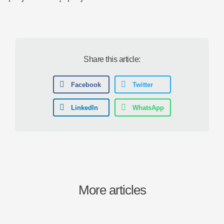
Share this article:
Facebook
Twitter
LinkedIn
WhatsApp
More articles