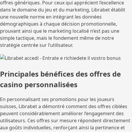
offres génériques. Pour ceux qui apprécient l’excellence
dans le domaine du jeu et du marketing, Librabet établit
une nouvelle norme en intégrant les données
démographiques à chaque décision promotionnelle,
prouvant ainsi que le marketing localisé n’est pas une
simple tactique, mais le fondement même de notre
stratégie centrée sur l’utilisateur.
Principales bénéfices des offres de
casino personnalisées
En personnalisant ses promotions pour les joueurs
suisses, Librabet a démontré comment des offres ciblées
peuvent considérablement améliorer l’engagement des
utilisateurs. Ces offres sur mesure répondent directement
aux goûts individuelles, renforçant ainsi la pertinence et