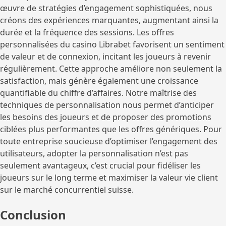
œuvre de stratégies d’engagement sophistiquées, nous
créons des expériences marquantes, augmentant ainsi la
durée et la fréquence des sessions. Les offres
personnalisées du casino Librabet favorisent un sentiment
de valeur et de connexion, incitant les joueurs à revenir
régulièrement. Cette approche améliore non seulement la
satisfaction, mais génère également une croissance
quantifiable du chiffre d’affaires. Notre maîtrise des
techniques de personnalisation nous permet d’anticiper
les besoins des joueurs et de proposer des promotions
ciblées plus performantes que les offres génériques. Pour
toute entreprise soucieuse d’optimiser l’engagement des
utilisateurs, adopter la personnalisation n’est pas
seulement avantageux, c’est crucial pour fidéliser les
joueurs sur le long terme et maximiser la valeur vie client
sur le marché concurrentiel suisse.
Conclusion