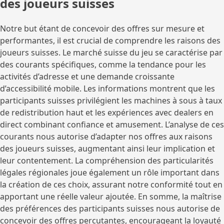
des joueurs suisses
Notre but étant de concevoir des offres sur mesure et
performantes, il est crucial de comprendre les raisons des
joueurs suisses. Le marché suisse du jeu se caractérise par
des courants spécifiques, comme la tendance pour les
activités d’adresse et une demande croissante
d’accessibilité mobile. Les informations montrent que les
participants suisses privilégient les machines à sous à taux
de redistribution haut et les expériences avec dealers en
direct combinant confiance et amusement. L’analyse de ces
courants nous autorise d’adapter nos offres aux raisons
des joueurs suisses, augmentant ainsi leur implication et
leur contentement. La compréhension des particularités
légales régionales joue également un rôle important dans
la création de ces choix, assurant notre conformité tout en
apportant une réelle valeur ajoutée. En somme, la maîtrise
des préférences des participants suisses nous autorise de
concevoir des offres percutantes, encourageant la loyauté