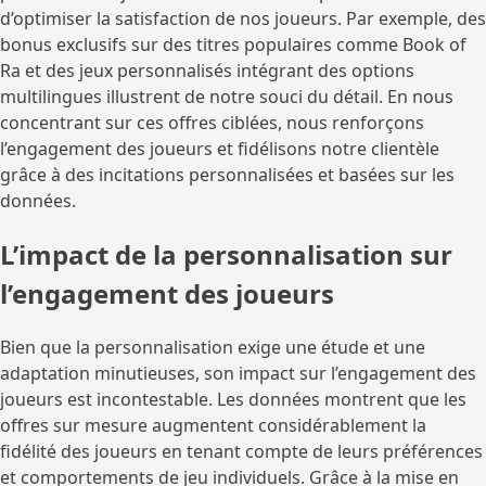
d’optimiser la satisfaction de nos joueurs. Par exemple, des
bonus exclusifs sur des titres populaires comme Book of
Ra et des jeux personnalisés intégrant des options
multilingues illustrent de notre souci du détail. En nous
concentrant sur ces offres ciblées, nous renforçons
l’engagement des joueurs et fidélisons notre clientèle
grâce à des incitations personnalisées et basées sur les
données.
L’impact de la personnalisation sur
l’engagement des joueurs
Bien que la personnalisation exige une étude et une
adaptation minutieuses, son impact sur l’engagement des
joueurs est incontestable. Les données montrent que les
offres sur mesure augmentent considérablement la
fidélité des joueurs en tenant compte de leurs préférences
et comportements de jeu individuels. Grâce à la mise en