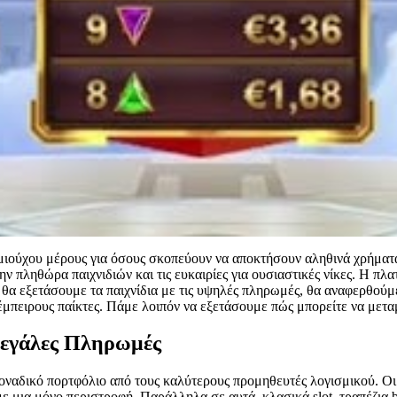
μιούχου μέρους για όσους σκοπεύουν να αποκτήσουν αληθινά χρήματα 
την πληθώρα παιχνιδιών και τις ευκαιρίες για ουσιαστικές νίκες. Η π
θα εξετάσουμε τα παιχνίδια με τις υψηλές πληρωμές, θα αναφερθούμε
 έμπειρους παίκτες. Πάμε λοιπόν να εξετάσουμε πώς μπορείτε να μετ
Μεγάλες Πληρωμές
α μοναδικό πορτφόλιο από τους καλύτερους προμηθευτές λογισμικού. 
 με μια μόνο περιστροφή. Παράλληλα σε αυτά, κλασικά slot, τραπέζια