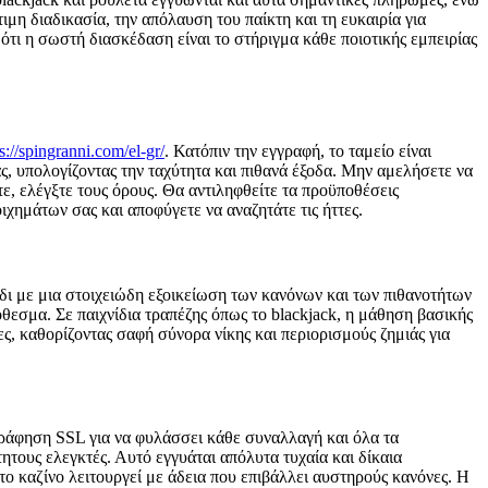
ιμη διαδικασία, την απόλαυση του παίκτη και τη ευκαιρία για
ότι η σωστή διασκέδαση είναι το στήριγμα κάθε ποιοτικής εμπειρίας
s://spingranni.com/el-gr/
. Κατόπιν την εγγραφή, το ταμείο είναι
, υπολογίζοντας την ταχύτητα και πιθανά έξοδα. Μην αμελήσετε να
ε, ελέγξτε τους όρους. Θα αντιληφθείτε τα προϋποθέσεις
χημάτων σας και αποφύγετε να αναζητάτε τις ήττες.
δι με μια στοιχειώδη εξοικείωση των κανόνων και των πιθανοτήτων
θεσμα. Σε παιχνίδια τραπέζης όπως το blackjack, η μάθηση βασικής
ες, καθορίζοντας σαφή σύνορα νίκης και περιορισμούς ζημιάς για
γράφηση SSL για να φυλάσσει κάθε συναλλαγή και όλα τα
ητους ελεγκτές. Αυτό εγγυάται απόλυτα τυχαία και δίκαια
ι το καζίνο λειτουργεί με άδεια που επιβάλλει αυστηρούς κανόνες. Η