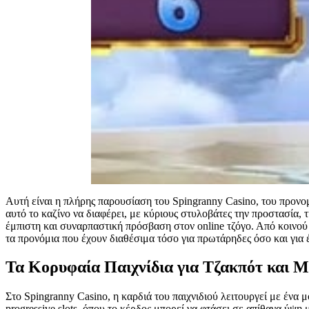
Αυτή είναι η πλήρης παρουσίαση του Spingranny Casino, του προνο
αυτό το καζίνο να διαφέρει, με κύριους στυλοβάτες την προστασία, 
έμπιστη και συναρπαστική πρόσβαση στον online τζόγο. Από κοινού 
τα προνόμια που έχουν διαθέσιμα τόσο για πρωτάρηδες όσο και για
Τα Κορυφαία Παιχνίδια για Τζακπότ και 
Στο Spingranny Casino, η καρδιά του παιχνιδιού λειτουργεί με έν
progressive slots, όπου το κέρδος μπορεί να φτάσει σε απίθανα ύψη