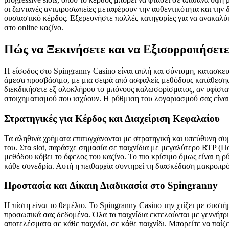
οι ζωντανές αντιπροσωπείες μεταφέρουν την αυθεντικότητα και την δρ
ουσιαστικό κέρδος. Εξερευνήστε πολλές κατηγορίες για να ανακαλύψ
στο online καζίνο.
Πώς να Ξεκινήσετε και να Εξισορροπήσετ
Η είσοδος στο Spingranny Casino είναι απλή και σύντομη, κατασκευ
άμεσα προσβάσιμο, με μια σειρά από ασφαλείς μεθόδους κατάθεσης.
διεκδικήσετε εξ ολοκλήρου το μπόνους καλωσορίσματος, αν υφίστατα
στοιχηματισμού που ισχύουν. Η ρύθμιση του λογαριασμού σας είναι
Στρατηγικές για Κέρδος και Διαχείριση Κεφαλαίου
Τα αληθινά χρήματα επιτυγχάνονται με στρατηγική και υπεύθυνη συ
του. Στα slot, παράσχε σημασία σε παιχνίδια με μεγαλύτερο RTP (
μεθόδου κόβει το όφελος του καζίνο. Το πιο κρίσιμο όμως είναι η ρ
κάθε συνεδρία. Αυτή η πειθαρχία συντηρεί τη διασκέδαση μακροπρ
Προστασία και Δίκαιη Διαδικασία στο Spingranny
Η πίστη είναι το θεμέλιο. Το Spingranny Casino την χτίζει με συ
προσωπικά σας δεδομένα. Όλα τα παιχνίδια εκτελούνται με γεννήτρι
αποτελέσματα σε κάθε παιχνίδι, σε κάθε παιχνίδι. Μπορείτε να παίζε