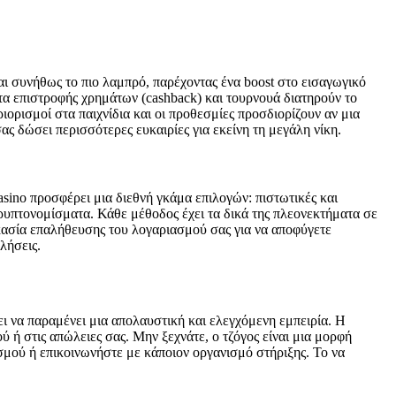
ι συνήθως το πιο λαμπρό, παρέχοντας ένα boost στο εισαγωγικό
α επιστροφής χρημάτων (cashback) και τουρνουά διατηρούν το
ριορισμοί στα παιχνίδια και οι προθεσμίες προσδιορίζουν αν μια
ς δώσει περισσότερες ευκαιρίες για εκείνη τη μεγάλη νίκη.
asino προσφέρει μια διεθνή γκάμα επιλογών: πιστωτικές και
κρυπτονομίσματα. Κάθε μέθοδος έχει τα δικά της πλεονεκτήματα σε
ικασία επαλήθευσης του λογαριασμού σας για να αποφύγετε
λήσεις.
ει να παραμένει μια απολαυστική και ελεγχόμενη εμπειρία. Η
ού ή στις απώλειες σας. Μην ξεχνάτε, ο τζόγος είναι μια μορφή
ισμού ή επικοινωνήστε με κάποιον οργανισμό στήριξης. Το να