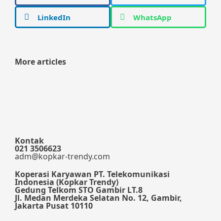
LinkedIn
WhatsApp
More articles
Kontak
021 3506623
adm@kopkar-trendy.com
Koperasi Karyawan PT. Telekomunikasi
Indonesia (Kopkar Trendy)
Gedung Telkom STO Gambir LT.8
Jl. Medan Merdeka Selatan No. 12, Gambir,
Jakarta Pusat 10110