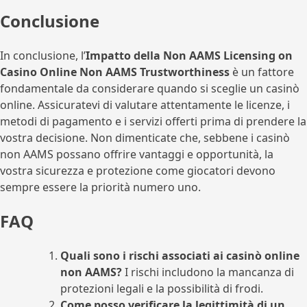
Conclusione
In conclusione, l’
Impatto della Non AAMS Licensing on
Casino Online Non AAMS Trustworthiness
è un fattore
fondamentale da considerare quando si sceglie un casinò
online. Assicuratevi di valutare attentamente le licenze, i
metodi di pagamento e i servizi offerti prima di prendere la
vostra decisione. Non dimenticate che, sebbene i casinò
non AAMS possano offrire vantaggi e opportunità, la
vostra sicurezza e protezione come giocatori devono
sempre essere la priorità numero uno.
FAQ
Quali sono i rischi associati ai casinò online
non AAMS?
I rischi includono la mancanza di
protezioni legali e la possibilità di frodi.
Come posso verificare la legittimità di un