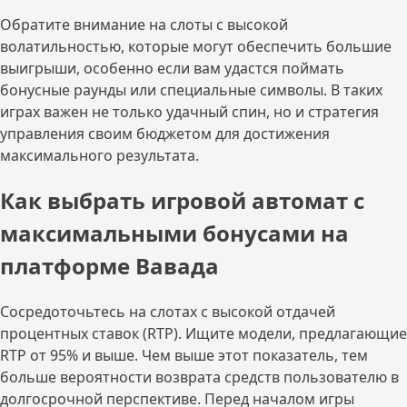
Обратите внимание на слоты с высокой
волатильностью, которые могут обеспечить большие
выигрыши, особенно если вам удастся поймать
бонусные раунды или специальные символы. В таких
играх важен не только удачный спин, но и стратегия
управления своим бюджетом для достижения
максимального результата.
Как выбрать игровой автомат с
максимальными бонусами на
платформе Вавада
Сосредоточьтесь на слотах с высокой отдачей
процентных ставок (RTP). Ищите модели, предлагающие
RTP от 95% и выше. Чем выше этот показатель, тем
больше вероятности возврата средств пользователю в
долгосрочной перспективе. Перед началом игры