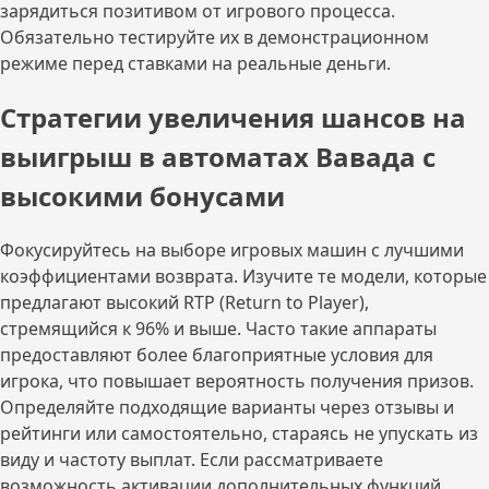
зарядиться позитивом от игрового процесса.
Обязательно тестируйте их в демонстрационном
режиме перед ставками на реальные деньги.
Стратегии увеличения шансов на
выигрыш в автоматах Вавада с
высокими бонусами
Фокусируйтесь на выборе игровых машин с лучшими
коэффициентами возврата. Изучите те модели, которые
предлагают высокий RTP (Return to Player),
стремящийся к 96% и выше. Часто такие аппараты
предоставляют более благоприятные условия для
игрока, что повышает вероятность получения призов.
Определяйте подходящие варианты через отзывы и
рейтинги или самостоятельно, стараясь не упускать из
виду и частоту выплат. Если рассматриваете
возможность активации дополнительных функций,