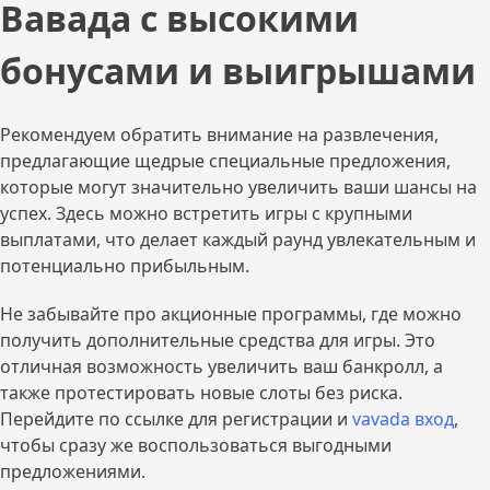
Вавада с высокими
бонусами и выигрышами
Рекомендуем обратить внимание на развлечения,
предлагающие щедрые специальные предложения,
которые могут значительно увеличить ваши шансы на
успех. Здесь можно встретить игры с крупными
выплатами, что делает каждый раунд увлекательным и
потенциально прибыльным.
Не забывайте про акционные программы, где можно
получить дополнительные средства для игры. Это
отличная возможность увеличить ваш банкролл, а
также протестировать новые слоты без риска.
Перейдите по ссылке для регистрации и
vavada вход
,
чтобы сразу же воспользоваться выгодными
предложениями.