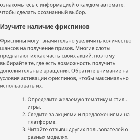
ознакомьтесь с информацией о каждом автомате,
чтобы сделать осознанный выбор.
Изучите наличие фриспинов
Фриспины могут значительно увеличить количество
шансов на получение призов. Многие слоты
предлагают их как часть своих акций, поэтому
выбирайте те, где есть возможность получить
дополнительные вращения. Обратите внимание на
условия активации фриспинов, чтобы максимально
использовать их.
Определите желаемую тематику и стиль
игры.
Следите за акциями и предложениями на
платформе.
Читайте отзывы других пользователей о
разных моделях.