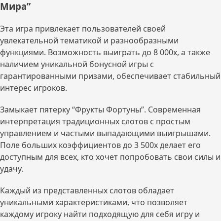
Мира”
Эта игра привлекает пользователей своей
увлекательной тематикой и разнообразными
функциями. Возможность выиграть до 8 000x, а также
наличием уникальной бонусной игры с
гарантированными призами, обеспечивает стабильный
интерес игроков.
Замыкает пятерку “Фрукты Фортуны”. Современная
интерпретация традиционных слотов с простым
управлением и частыми выпадающими выигрышами.
Поле больших коэффициентов до 3 500x делает его
доступным для всех, кто хочет попробовать свои силы и
удачу.
Каждый из представленных слотов обладает
уникальными характеристиками, что позволяет
каждому игроку найти подходящую для себя игру и