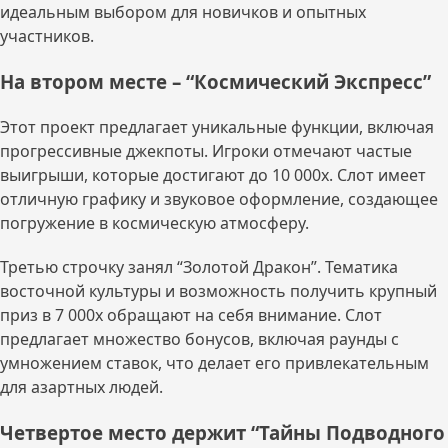
идеальным выбором для новичков и опытных
участников.
На втором месте – “Космический Экспресс”
Этот проект предлагает уникальные функции, включая
прогрессивные джекпоты. Игроки отмечают частые
выигрыши, которые достигают до 10 000x. Слот имеет
отличную графику и звуковое оформление, создающее
погружение в космическую атмосферу.
Третью строчку занял “Золотой Дракон”. Тематика
восточной культуры и возможность получить крупный
приз в 7 000x обращают на себя внимание. Слот
предлагает множество бонусов, включая раунды с
умножением ставок, что делает его привлекательным
для азартных людей.
Четвертое место держит “Тайны Подводного