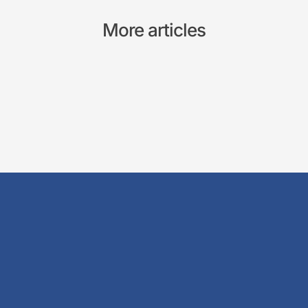
More articles