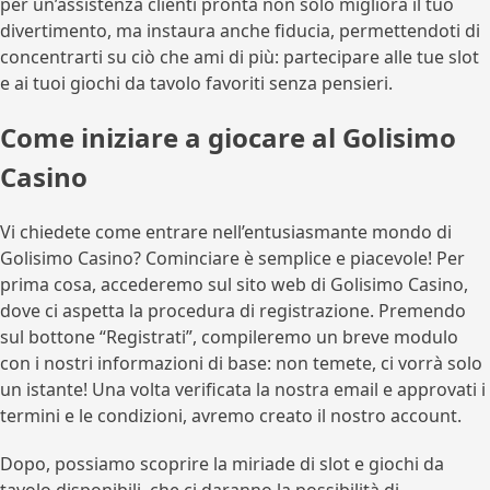
per un’assistenza clienti pronta non solo migliora il tuo
divertimento, ma instaura anche fiducia, permettendoti di
concentrarti su ciò che ami di più: partecipare alle tue slot
e ai tuoi giochi da tavolo favoriti senza pensieri.
Come iniziare a giocare al Golisimo
Casino
Vi chiedete come entrare nell’entusiasmante mondo di
Golisimo Casino? Cominciare è semplice e piacevole! Per
prima cosa, accederemo sul sito web di Golisimo Casino,
dove ci aspetta la procedura di registrazione. Premendo
sul bottone “Registrati”, compileremo un breve modulo
con i nostri informazioni di base: non temete, ci vorrà solo
un istante! Una volta verificata la nostra email e approvati i
termini e le condizioni, avremo creato il nostro account.
Dopo, possiamo scoprire la miriade di slot e giochi da
tavolo disponibili, che ci daranno la possibilità di