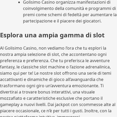
Golisimo Casino organizza manifestazioni di
coinvolgimento della comunità e programmi di
premi come schemi di fedeltà per aumentare la
partecipazione e il piacere dei giocatori.
Esplora una ampia gamma di slot
Al Golisimo Casino, non vediamo l’ora che tu esplori la
nostra ampia selezione di slot, che accontentano ogni
preferenza e preferenza. Che tu preferisca le avventure
fantasy, le classiche slot machine o l’azione adrenalinica,
siamo qui per te! Le nostre slot offrono una serie di temi
accattivanti e dinamiche di gioco all’avanguardia che
trasformano ogni giro un’avventura emozionante. Ti
divertirai a trovare bonus interattivi, una visuale
mozzafiato e caratteristiche esclusive che portano il
gameplay a nuovi livelli. Dai jackpot con scommesse alte al
piacere occasionale, ce n’è per tutti i gusti. Inoltre, con la
nostra piattaforma intuitiva, immergersi