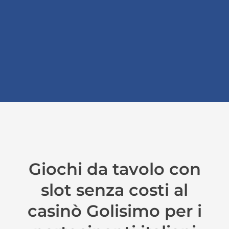
Giochi da tavolo con
slot senza costi al
casinò Golisimo per i