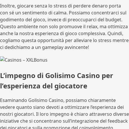
Inoltre, giocare senza lo stress di perdere denaro porta
con sé un sentimento di calma. Possiamo concentrarci sul
godimento del gioco, invece di preoccuparci del budget.
Questo ambiente non solo promuove il relax, ma ottimizza
anche la nostra esperienza di gioco complessiva. Quindi,
cogliamo questa opportunità per alleviare lo stress mentre
ci dedichiamo a un gameplay avvincente!
L’impegno di Golisimo Casino per
l’esperienza del giocatore
Esaminando Golisimo Casino, possiamo chiaramente
vedere quanto siano devoti a ottimizzare l’esperienza dei
nostri giocatori. Il loro impegno è chiaro attraverso diverse
iniziative che si concentrano sull’integrazione del feedback
dei giocatori e sulla promozione del coinvolgimento