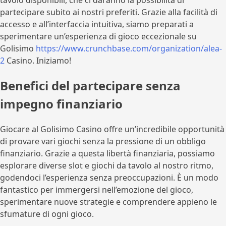
partecipare subito ai nostri preferiti. Grazie alla facilità di
accesso e all’interfaccia intuitiva, siamo preparati a
sperimentare un’esperienza di gioco eccezionale su
Golisimo
https://www.crunchbase.com/organization/alea-
2
Casino. Iniziamo!
Benefici del partecipare senza
impegno finanziario
Giocare al Golisimo Casino offre un’incredibile opportunità
di provare vari giochi senza la pressione di un obbligo
finanziario. Grazie a questa libertà finanziaria, possiamo
esplorare diverse slot e giochi da tavolo al nostro ritmo,
godendoci l’esperienza senza preoccupazioni. È un modo
fantastico per immergersi nell’emozione del gioco,
sperimentare nuove strategie e comprendere appieno le
sfumature di ogni gioco.