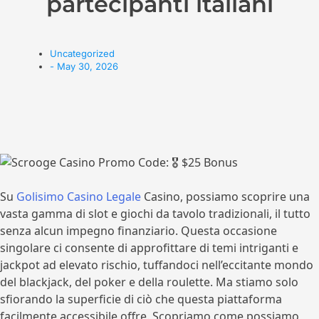
partecipanti italiani
Uncategorized
-
May 30, 2026
Su
Golisimo Casino Legale
Casino, possiamo scoprire una
vasta gamma di slot e giochi da tavolo tradizionali, il tutto
senza alcun impegno finanziario. Questa occasione
singolare ci consente di approfittare di temi intriganti e
jackpot ad elevato rischio, tuffandoci nell’eccitante mondo
del blackjack, del poker e della roulette. Ma stiamo solo
sfiorando la superficie di ciò che questa piattaforma
facilmente accessibile offre. Scopriamo come possiamo