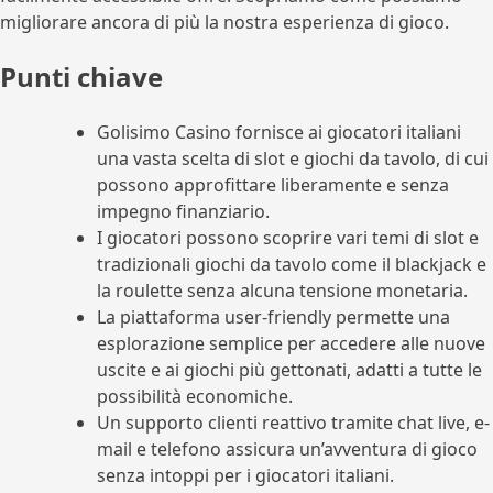
migliorare ancora di più la nostra esperienza di gioco.
Punti chiave
Golisimo Casino fornisce ai giocatori italiani
una vasta scelta di slot e giochi da tavolo, di cui
possono approfittare liberamente e senza
impegno finanziario.
I giocatori possono scoprire vari temi di slot e
tradizionali giochi da tavolo come il blackjack e
la roulette senza alcuna tensione monetaria.
La piattaforma user-friendly permette una
esplorazione semplice per accedere alle nuove
uscite e ai giochi più gettonati, adatti a tutte le
possibilità economiche.
Un supporto clienti reattivo tramite chat live, e-
mail e telefono assicura un’avventura di gioco
senza intoppi per i giocatori italiani.