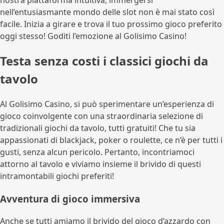
nell’entusiasmante mondo delle slot non è mai stato così
facile. Inizia a girare e trova il tuo prossimo gioco preferito
oggi stesso! Goditi l’emozione al Golisimo Casino!
Testa senza costi i classici giochi da
tavolo
Al Golisimo Casino, si può sperimentare un’esperienza di
gioco coinvolgente con una straordinaria selezione di
tradizionali giochi da tavolo, tutti gratuiti! Che tu sia
appassionati di blackjack, poker o roulette, ce n’è per tutti i
gusti, senza alcun pericolo. Pertanto, incontriamoci
attorno al tavolo e viviamo insieme il brivido di questi
intramontabili giochi preferiti!
Avventura di gioco immersiva
Anche se tutti amiamo il brivido del gioco d’azzardo con