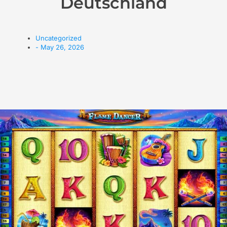
Deutschland
Uncategorized
-
May 26, 2026