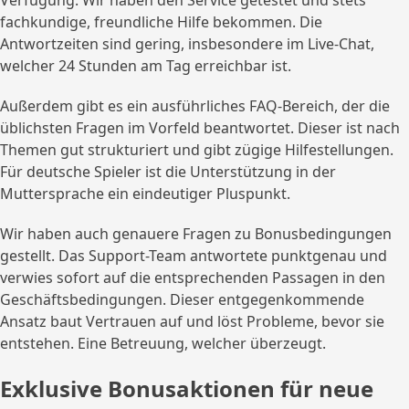
fachkundige, freundliche Hilfe bekommen. Die
Antwortzeiten sind gering, insbesondere im Live-Chat,
welcher 24 Stunden am Tag erreichbar ist.
Außerdem gibt es ein ausführliches FAQ-Bereich, der die
üblichsten Fragen im Vorfeld beantwortet. Dieser ist nach
Themen gut strukturiert und gibt zügige Hilfestellungen.
Für deutsche Spieler ist die Unterstützung in der
Muttersprache ein eindeutiger Pluspunkt.
Wir haben auch genauere Fragen zu Bonusbedingungen
gestellt. Das Support-Team antwortete punktgenau und
verwies sofort auf die entsprechenden Passagen in den
Geschäftsbedingungen. Dieser entgegenkommende
Ansatz baut Vertrauen auf und löst Probleme, bevor sie
entstehen. Eine Betreuung, welcher überzeugt.
Exklusive Bonusaktionen für neue