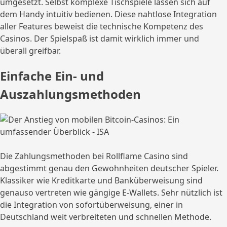
umgesetzt. Selbst komplexe Tischspiele lassen sich auf
dem Handy intuitiv bedienen. Diese nahtlose Integration
aller Features beweist die technische Kompetenz des
Casinos. Der Spielspaß ist damit wirklich immer und
überall greifbar.
Einfache Ein- und
Auszahlungsmethoden
Die Zahlungsmethoden bei Rollflame Casino sind
abgestimmt genau den Gewohnheiten deutscher Spieler.
Klassiker wie Kreditkarte und Banküberweisung sind
genauso vertreten wie gängige E-Wallets. Sehr nützlich ist
die Integration von sofortüberweisung, einer in
Deutschland weit verbreiteten und schnellen Methode.