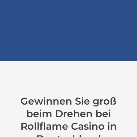
Gewinnen Sie groß
beim Drehen bei
Rollflame Casino in