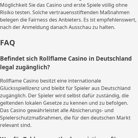
Möglichkeit Sie das Casino und erste Spiele völlig ohne
Risiko testen. Solche vertrauensstiftenden Maßnahmen
belegen die Fairness des Anbieters. Es ist empfehlenswert,
nach der Anmeldung danach Ausschau zu halten.
FAQ
Befindet sich Rollflame Casino in Deutschland
legal zugänglich?
Rollflame Casino besitzt eine internationale
Glücksspiellizenz und bleibt für Spieler aus Deutschland
zugänglich. Der Spieler wird selbst dafür zuständig, die
geltenden lokalen Gesetze zu kennen und zu befolgen.
Das Casino gewährleistet alle Absicherungs- und
Spielerschutzmaßnahmen, die für den deutschen Markt
relevant sind.