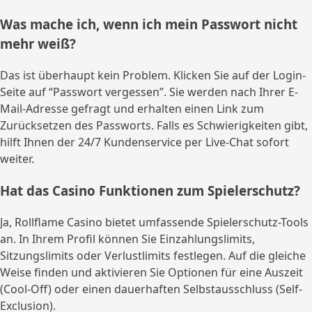
Was mache ich, wenn ich mein Passwort nicht
mehr weiß?
Das ist überhaupt kein Problem. Klicken Sie auf der Login-
Seite auf “Passwort vergessen”. Sie werden nach Ihrer E-
Mail-Adresse gefragt und erhalten einen Link zum
Zurücksetzen des Passworts. Falls es Schwierigkeiten gibt,
hilft Ihnen der 24/7 Kundenservice per Live-Chat sofort
weiter.
Hat das Casino Funktionen zum Spielerschutz?
Ja, Rollflame Casino bietet umfassende Spielerschutz-Tools
an. In Ihrem Profil können Sie Einzahlungslimits,
Sitzungslimits oder Verlustlimits festlegen. Auf die gleiche
Weise finden und aktivieren Sie Optionen für eine Auszeit
(Cool-Off) oder einen dauerhaften Selbstausschluss (Self-
Exclusion).