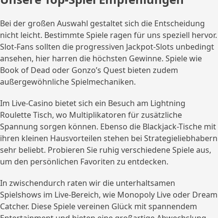
Bei der großen Auswahl gestaltet sich die Entscheidung
nicht leicht. Bestimmte Spiele ragen für uns speziell hervor.
Slot-Fans sollten die progressiven Jackpot-Slots unbedingt
ansehen, hier harren die höchsten Gewinne. Spiele wie
Book of Dead oder Gonzo’s Quest bieten zudem
außergewöhnliche Spielmechaniken.
Im Live-Casino bietet sich ein Besuch am Lightning
Roulette Tisch, wo Multiplikatoren für zusätzliche
Spannung sorgen können. Ebenso die Blackjack-Tische mit
ihren kleinen Hausvorteilen stehen bei Strategieliebhabern
sehr beliebt. Probieren Sie ruhig verschiedene Spiele aus,
um den persönlichen Favoriten zu entdecken.
In zwischendurch raten wir die unterhaltsamen
Spielshows im Live-Bereich, wie Monopoly Live oder Dream
Catcher. Diese Spiele vereinen Glück mit spannendem