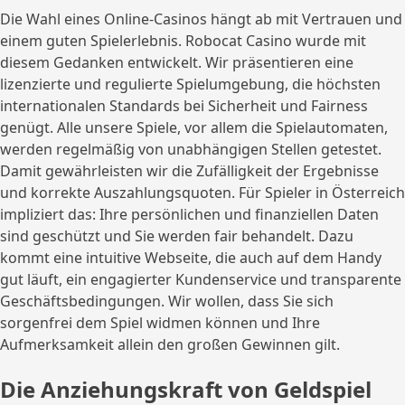
Die Wahl eines Online-Casinos hängt ab mit Vertrauen und
einem guten Spielerlebnis. Robocat Casino wurde mit
diesem Gedanken entwickelt. Wir präsentieren eine
lizenzierte und regulierte Spielumgebung, die höchsten
internationalen Standards bei Sicherheit und Fairness
genügt. Alle unsere Spiele, vor allem die Spielautomaten,
werden regelmäßig von unabhängigen Stellen getestet.
Damit gewährleisten wir die Zufälligkeit der Ergebnisse
und korrekte Auszahlungsquoten. Für Spieler in Österreich
impliziert das: Ihre persönlichen und finanziellen Daten
sind geschützt und Sie werden fair behandelt. Dazu
kommt eine intuitive Webseite, die auch auf dem Handy
gut läuft, ein engagierter Kundenservice und transparente
Geschäftsbedingungen. Wir wollen, dass Sie sich
sorgenfrei dem Spiel widmen können und Ihre
Aufmerksamkeit allein den großen Gewinnen gilt.
Die Anziehungskraft von Geldspiel