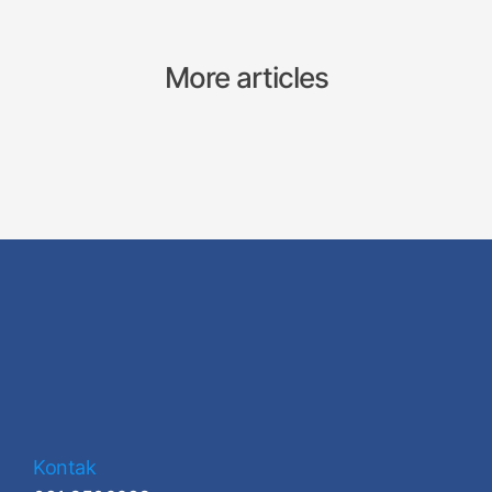
More articles
Kontak