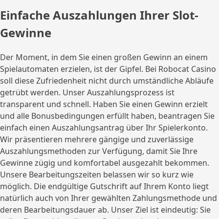
Einfache Auszahlungen Ihrer Slot-
Gewinne
Der Moment, in dem Sie einen großen Gewinn an einem
Spielautomaten erzielen, ist der Gipfel. Bei Robocat Casino
soll diese Zufriedenheit nicht durch umständliche Abläufe
getrübt werden. Unser Auszahlungsprozess ist
transparent und schnell. Haben Sie einen Gewinn erzielt
und alle Bonusbedingungen erfüllt haben, beantragen Sie
einfach einen Auszahlungsantrag über Ihr Spielerkonto.
Wir präsentieren mehrere gängige und zuverlässige
Auszahlungsmethoden zur Verfügung, damit Sie Ihre
Gewinne zügig und komfortabel ausgezahlt bekommen.
Unsere Bearbeitungszeiten belassen wir so kurz wie
möglich. Die endgültige Gutschrift auf Ihrem Konto liegt
natürlich auch von Ihrer gewählten Zahlungsmethode und
deren Bearbeitungsdauer ab. Unser Ziel ist eindeutig: Sie