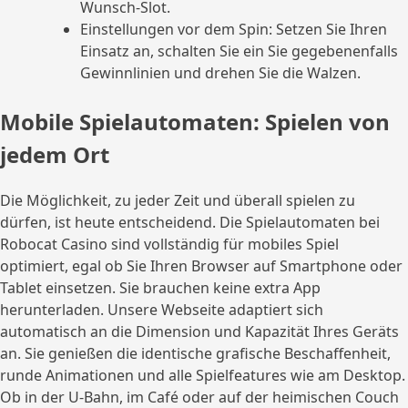
Wunsch-Slot.
Einstellungen vor dem Spin: Setzen Sie Ihren
Einsatz an, schalten Sie ein Sie gegebenenfalls
Gewinnlinien und drehen Sie die Walzen.
Mobile Spielautomaten: Spielen von
jedem Ort
Die Möglichkeit, zu jeder Zeit und überall spielen zu
dürfen, ist heute entscheidend. Die Spielautomaten bei
Robocat Casino sind vollständig für mobiles Spiel
optimiert, egal ob Sie Ihren Browser auf Smartphone oder
Tablet einsetzen. Sie brauchen keine extra App
herunterladen. Unsere Webseite adaptiert sich
automatisch an die Dimension und Kapazität Ihres Geräts
an. Sie genießen die identische grafische Beschaffenheit,
runde Animationen und alle Spielfeatures wie am Desktop.
Ob in der U-Bahn, im Café oder auf der heimischen Couch