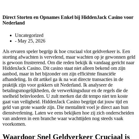
Direct Storten en Opnames Enkel bij HiddenJack Casino voor
Nederland
Uncategorized
-
May 25, 2026
Als ervaren speler begrijp ik hoe cruciaal vlot geldverkeer is. Een
storting afwachten is vervelend, maar wachten op je gewonnen geld
is gewoon frustrerend. Om die reden bekijk ik vandaag gericht naar
HiddenJack Casino. Dit casino staat niet alleen bekend om zijn
aanbod, maar in het bijzonder om zijn efficiënte financiële
afhandeling. In dit artikel ga ik na wat directe transacties in de
praktijk zijn voor gokkers uit Nederland. Ik analyseer de
betalingsmogelijkheden, de verwerkingsduur en de regels die de
snelheid beïnvloeden. U zult merken dat dit tempo niet ten koste
gaat van veiligheid. HiddenJack Casino begrijpt dat jouw tijd en
geld van grote waarde zijn. Die mentaliteit voel je direct aan hun
dienstverlening. Laten we eens bekijken hoe zij zich onderscheiden
van anderen in een branche waar wachttijden nog steeds vaak
voorkomen.
Waardoor Snel Geldverkeer Cruciaal is