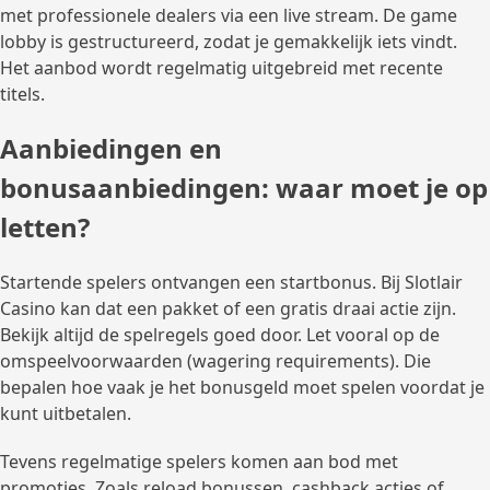
met professionele dealers via een live stream. De game
lobby is gestructureerd, zodat je gemakkelijk iets vindt.
Het aanbod wordt regelmatig uitgebreid met recente
titels.
Aanbiedingen en
bonusaanbiedingen: waar moet je op
letten?
Startende spelers ontvangen een startbonus. Bij Slotlair
Casino kan dat een pakket of een gratis draai actie zijn.
Bekijk altijd de spelregels goed door. Let vooral op de
omspeelvoorwaarden (wagering requirements). Die
bepalen hoe vaak je het bonusgeld moet spelen voordat je
kunt uitbetalen.
Tevens regelmatige spelers komen aan bod met
promoties. Zoals reload bonussen, cashback acties of