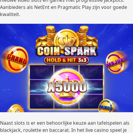
Aanbieders als NetEnt en Pragmatic Play zijn voor goede
kwaliteit.
Naast slots is er een behoorlijke keuze aan tafelspelen als
blackjack, roulette en baccarat. In het live casino speel je