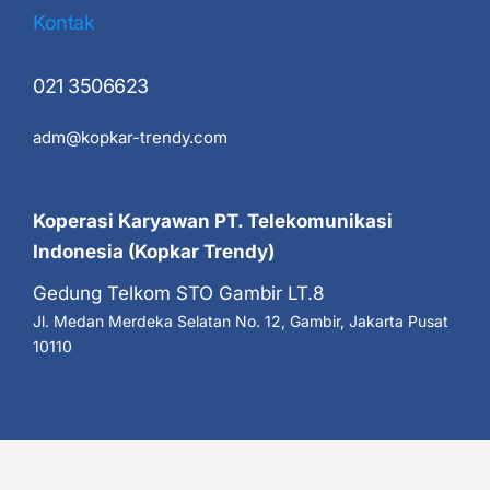
Kontak
021 3506623
adm@kopkar-trendy.com
Koperasi Karyawan PT. Telekomunikasi
Indonesia (Kopkar Trendy)
Gedung Telkom STO Gambir LT.8
Jl. Medan Merdeka Selatan No. 12, Gambir, Jakarta Pusat
10110