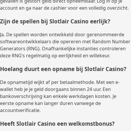
gevallen is gestort geld direct opneembaar. Log in op je
account en ga naar de cashier voor een volledig overzicht.
Zijn de spellen bij Slotlair Casino eerlijk?
Ja. De spellen worden ontwikkeld door gerenommeerde
softwareontwikkelaars die opereren met Random Number
Generators (RNG). Onafhankelijke instanties controleren
deze RNG’s regelmatig op eerlijkheid en willekeur.
Hoelang duurt een opname bij Slotlair Casino?
De opnametijd wijkt af per betaalmethode. Met een e-
wallet heb je je geld doorgaans binnen 24 uur. Een
bankoverschrijving kan enkele werkdagen kosten. Je
eerste opname kan langer duren vanwege de
accountverificatie.
Heeft Slotlair Casino een welkomstbonus?