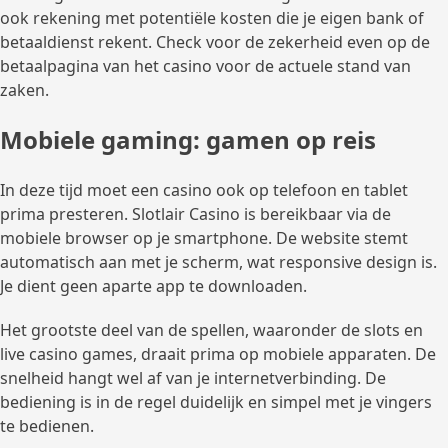
ook rekening met potentiële kosten die je eigen bank of
betaaldienst rekent. Check voor de zekerheid even op de
betaalpagina van het casino voor de actuele stand van
zaken.
Mobiele gaming: gamen op reis
In deze tijd moet een casino ook op telefoon en tablet
prima presteren. Slotlair Casino is bereikbaar via de
mobiele browser op je smartphone. De website stemt
automatisch aan met je scherm, wat responsive design is.
Je dient geen aparte app te downloaden.
Het grootste deel van de spellen, waaronder de slots en
live casino games, draait prima op mobiele apparaten. De
snelheid hangt wel af van je internetverbinding. De
bediening is in de regel duidelijk en simpel met je vingers
te bedienen.