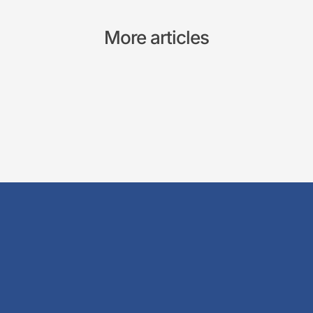
More articles