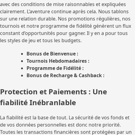
avec des conditions de mise raisonnables et expliquées
clairement. L’aventure continue après cela. Nous tablons
sur une relation durable. Nos promotions régulières, nos
tournois et notre programme de fidélité génèrent un flux
constant d’opportunités pour gagner. Il y en a pour tous
les styles de jeu et tous les budgets.
Bonus de Bienvenue :
Tournois Hebdomadaires :
Programme de Fidélité :
Bonus de Recharge & Cashback :
Protection et Paiements : Une
fiabilité Inébranlable
La fiabilité est la base de tout. La sécurité de vos fonds et
de vos données personnelles est donc notre priorité.
Toutes les transactions financières sont protégées par un