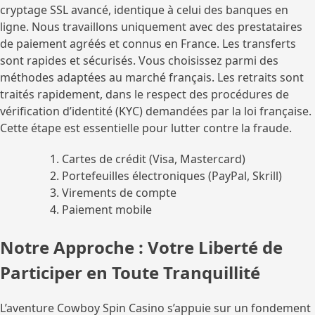
cryptage SSL avancé, identique à celui des banques en
ligne. Nous travaillons uniquement avec des prestataires
de paiement agréés et connus en France. Les transferts
sont rapides et sécurisés. Vous choisissez parmi des
méthodes adaptées au marché français. Les retraits sont
traités rapidement, dans le respect des procédures de
vérification d’identité (KYC) demandées par la loi française.
Cette étape est essentielle pour lutter contre la fraude.
Cartes de crédit (Visa, Mastercard)
Portefeuilles électroniques (PayPal, Skrill)
Virements de compte
Paiement mobile
Notre Approche : Votre Liberté de
Participer en Toute Tranquillité
L’aventure Cowboy Spin Casino s’appuie sur un fondement