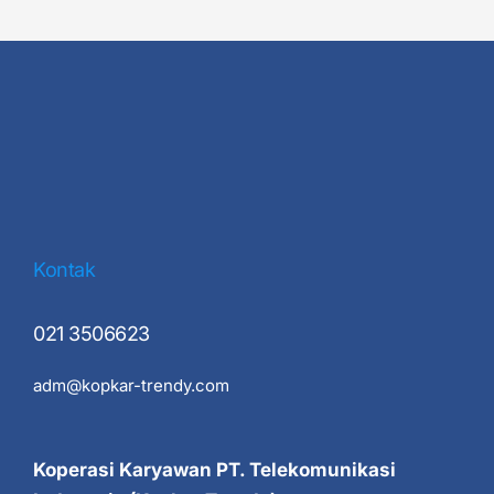
Kontak
021 3506623
adm@kopkar-trendy.com
Koperasi Karyawan PT. Telekomunikasi