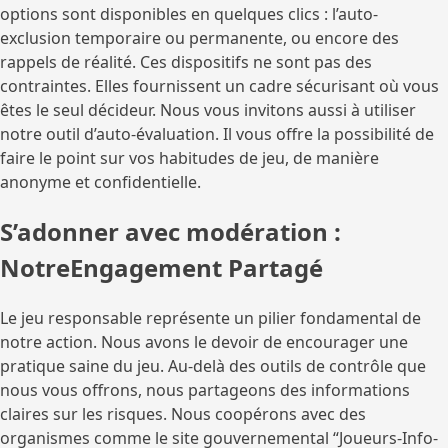
options sont disponibles en quelques clics : l’auto-
exclusion temporaire ou permanente, ou encore des
rappels de réalité. Ces dispositifs ne sont pas des
contraintes. Elles fournissent un cadre sécurisant où vous
êtes le seul décideur. Nous vous invitons aussi à utiliser
notre outil d’auto-évaluation. Il vous offre la possibilité de
faire le point sur vos habitudes de jeu, de manière
anonyme et confidentielle.
S’adonner avec modération :
NotreEngagement Partagé
Le jeu responsable représente un pilier fondamental de
notre action. Nous avons le devoir de encourager une
pratique saine du jeu. Au-delà des outils de contrôle que
nous vous offrons, nous partageons des informations
claires sur les risques. Nous coopérons avec des
organismes comme le site gouvernemental “Joueurs-Info-