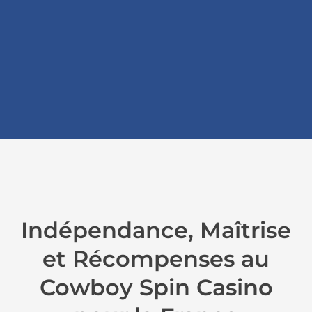
Indépendance, Maîtrise
et Récompenses au
Cowboy Spin Casino