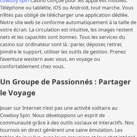
cowboy spin
Casino conçue pour les appareils mobiles.
Téléphone ou tablette, iOS ou Android, tout marche. Vous
n’êtes pas obligé de télécharger une application dédiée.
Notre site web se conforme automatiquement à la taille de
votre écran. La circulation est intuitive, les images restent
nets et les capacités sont bonnes. Tous les services du
casino sur ordinateur sont là : parier, déposer, retirer,
joindre le support, utiliser les outils de gestion. Prenez
l’aventure western avec vous, en voyage ou
confortablement chez vous.
Un Groupe de Passionnés : Partager
le Voyage
Jouer sur Internet n’est pas une activité solitaire au
Cowboy Spin. Nous développons un esprit de
communauté grâce à des outils sociaux et interactifs. Nos
tournois en direct génèrent une saine émulation. Les