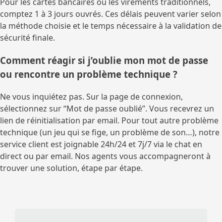
Pour les cartes bancaires ou les virements traditionnels,
comptez 1 à 3 jours ouvrés. Ces délais peuvent varier selon
la méthode choisie et le temps nécessaire à la validation de
sécurité finale.
Comment réagir si j’oublie mon mot de passe
ou rencontre un problème technique ?
Ne vous inquiétez pas. Sur la page de connexion,
sélectionnez sur “Mot de passe oublié”. Vous recevrez un
lien de réinitialisation par email. Pour tout autre problème
technique (un jeu qui se fige, un problème de son…), notre
service client est joignable 24h/24 et 7j/7 via le chat en
direct ou par email. Nos agents vous accompagneront à
trouver une solution, étape par étape.