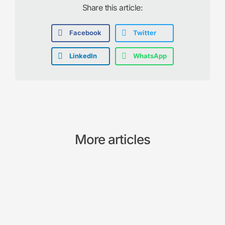
Share this article:
Facebook
Twitter
LinkedIn
WhatsApp
More articles