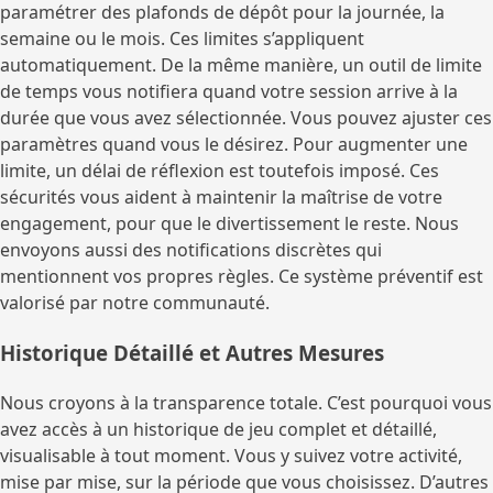
paramétrer des plafonds de dépôt pour la journée, la
semaine ou le mois. Ces limites s’appliquent
automatiquement. De la même manière, un outil de limite
de temps vous notifiera quand votre session arrive à la
durée que vous avez sélectionnée. Vous pouvez ajuster ces
paramètres quand vous le désirez. Pour augmenter une
limite, un délai de réflexion est toutefois imposé. Ces
sécurités vous aident à maintenir la maîtrise de votre
engagement, pour que le divertissement le reste. Nous
envoyons aussi des notifications discrètes qui
mentionnent vos propres règles. Ce système préventif est
valorisé par notre communauté.
Historique Détaillé et Autres Mesures
Nous croyons à la transparence totale. C’est pourquoi vous
avez accès à un historique de jeu complet et détaillé,
visualisable à tout moment. Vous y suivez votre activité,
mise par mise, sur la période que vous choisissez. D’autres