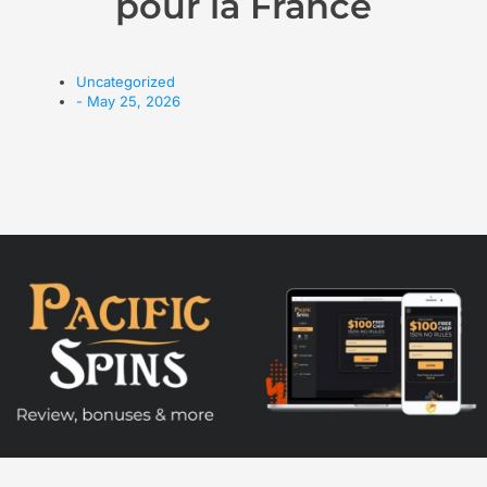
pour la France
Uncategorized
-
May 25, 2026