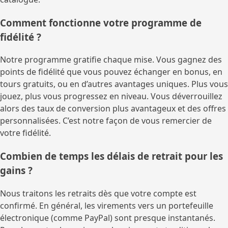
Comment fonctionne votre programme de
fidélité ?
Notre programme gratifie chaque mise. Vous gagnez des
points de fidélité que vous pouvez échanger en bonus, en
tours gratuits, ou en d’autres avantages uniques. Plus vous
jouez, plus vous progressez en niveau. Vous déverrouillez
alors des taux de conversion plus avantageux et des offres
personnalisées. C’est notre façon de vous remercier de
votre fidélité.
Combien de temps les délais de retrait pour les
gains ?
Nous traitons les retraits dès que votre compte est
confirmé. En général, les virements vers un portefeuille
électronique (comme PayPal) sont presque instantanés.