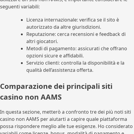
seguenti variabili:
Licenza internazionale: verifica se il sito è
autorizzato da altre giurisdizioni.
Reputazione: cerca recensioni e feedback di
altri giocatori.
Metodi di pagamento: assicurati che offrano
opzioni sicure e affidabili.
Servizio clienti: controlla la disponibilità e la
qualità dell’assistenza offerta.
Comparazione dei principali siti
casino non AAMS
In questa sezione, metterò a confronto tre dei più noti siti
casino non AAMS per aiutarti a capire quale piattaforma
possa rispondere meglio alle tue esigenze. Ho considerato
variabili come licenze, bonus, modalità di pagamento e