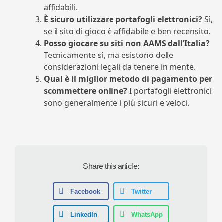
affidabili.
È sicuro utilizzare portafogli elettronici?
Sì,
se il sito di gioco è affidabile e ben recensito.
Posso giocare su siti non AAMS dall’Italia?
Tecnicamente sì, ma esistono delle
considerazioni legali da tenere in mente.
Qual è il miglior metodo di pagamento per
scommettere online?
I portafogli elettronici
sono generalmente i più sicuri e veloci.
Share this article:
Facebook
Twitter
LinkedIn
WhatsApp