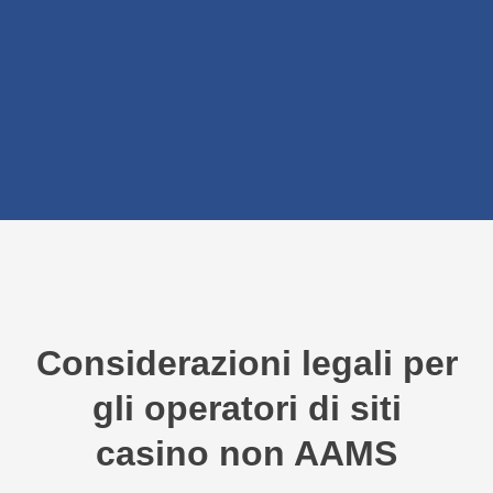
Considerazioni legali per
gli operatori di siti
casino non AAMS