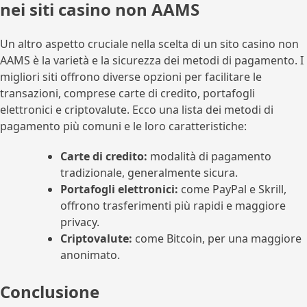
nei siti casino non AAMS
Un altro aspetto cruciale nella scelta di un sito casino non
AAMS è la varietà e la sicurezza dei metodi di pagamento. I
migliori siti offrono diverse opzioni per facilitare le
transazioni, comprese carte di credito, portafogli
elettronici e criptovalute. Ecco una lista dei metodi di
pagamento più comuni e le loro caratteristiche:
Carte di credito:
modalità di pagamento
tradizionale, generalmente sicura.
Portafogli elettronici:
come PayPal e Skrill,
offrono trasferimenti più rapidi e maggiore
privacy.
Criptovalute:
come Bitcoin, per una maggiore
anonimato.
Conclusione