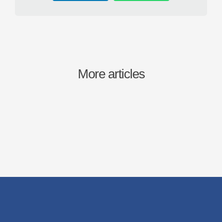
More articles