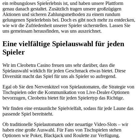
ein reibungsloses Spielerlebnis ist, und haben unsere Plattform
genau danach gestaltet. Zusätzlich tragen unsere großzügigen
Aktionen und sicheren Zahlungsmethoden zu einem rundum
gelungenen Spielerlebnis bei. Doch es gibt noch mehr zu entdecken,
wie wir die Zufriedenheit unserer Spieler sicherstellen. Lassen Sie
uns gemeinsam herausfinden, was uns auszeichnet.
Eine vielfältige Spielauswahl für jeden
Spieler
Wir im Cleobetra Casino freuen uns sehr darüber, dass die
Spielauswahl wirklich für jeden Geschmack etwas bietet. Diese
Diversität macht das Spiel für uns als Spieler so aufregend.
Egal ob Sie den Nervenkitzel von Spielautomaten, die Strategie von
Tischspielen oder die Kommunikation von Live-Dealer-Optionen
bevorzugen, Cleobetra bietet für jeden Spielertyp das Richtige.
Wir finden eine erstaunliche Spielvielfalt, sodass für jede Laune das
passende Spiel bereitsteht.
Ob traditionelle Spielautomaten oder neuartige Video-Slots – wir
haben eine große Auswahl. Für Fans von Tischspielen stehen
Optionen wie Poker, Blackjack und Roulette zur Verfügung.