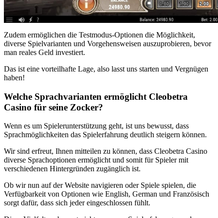
Zudem ermöglichen die Testmodus-Optionen die Möglichkeit,
diverse Spielvarianten und Vorgehensweisen auszuprobieren, bevor
man reales Geld investiert.
Das ist eine vorteilhafte Lage, also lasst uns starten und Vergnügen
haben!
Welche Sprachvarianten ermöglicht Cleobetra
Casino für seine Zocker?
Wenn es um Spielerunterstützung geht, ist uns bewusst, dass
Sprachmöglichkeiten das Spielerfahrung deutlich steigern können.
Wir sind erfreut, Ihnen mitteilen zu können, dass Cleobetra Casino
diverse Sprachoptionen ermöglicht und somit für Spieler mit
verschiedenen Hintergründen zugänglich ist.
Ob wir nun auf der Website navigieren oder Spiele spielen, die
Verfügbarkeit von Optionen wie English, German und Französisch
sorgt dafür, dass sich jeder eingeschlossen fühlt.