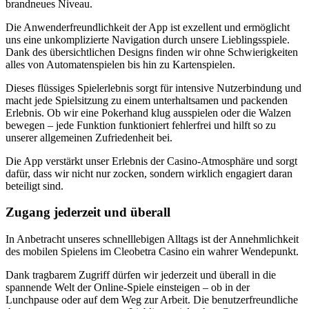
brandneues Niveau.
Die Anwenderfreundlichkeit der App ist exzellent und ermöglicht
uns eine unkomplizierte Navigation durch unsere Lieblingsspiele.
Dank des übersichtlichen Designs finden wir ohne Schwierigkeiten
alles von Automatenspielen bis hin zu Kartenspielen.
Dieses flüssiges Spielerlebnis sorgt für intensive Nutzerbindung und
macht jede Spielsitzung zu einem unterhaltsamen und packenden
Erlebnis. Ob wir eine Pokerhand klug ausspielen oder die Walzen
bewegen – jede Funktion funktioniert fehlerfrei und hilft so zu
unserer allgemeinen Zufriedenheit bei.
Die App verstärkt unser Erlebnis der Casino-Atmosphäre und sorgt
dafür, dass wir nicht nur zocken, sondern wirklich engagiert daran
beteiligt sind.
Zugang jederzeit und überall
In Anbetracht unseres schnelllebigen Alltags ist der Annehmlichkeit
des mobilen Spielens im Cleobetra Casino ein wahrer Wendepunkt.
Dank tragbarem Zugriff dürfen wir jederzeit und überall in die
spannende Welt der Online-Spiele einsteigen – ob in der
Lunchpause oder auf dem Weg zur Arbeit. Die benutzerfreundliche