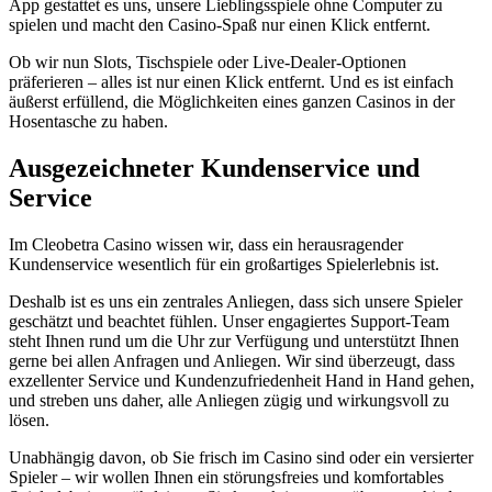
App gestattet es uns, unsere Lieblingsspiele ohne Computer zu
spielen und macht den Casino-Spaß nur einen Klick entfernt.
Ob wir nun Slots, Tischspiele oder Live-Dealer-Optionen
präferieren – alles ist nur einen Klick entfernt. Und es ist einfach
äußerst erfüllend, die Möglichkeiten eines ganzen Casinos in der
Hosentasche zu haben.
Ausgezeichneter Kundenservice und
Service
Im Cleobetra Casino wissen wir, dass ein herausragender
Kundenservice wesentlich für ein großartiges Spielerlebnis ist.
Deshalb ist es uns ein zentrales Anliegen, dass sich unsere Spieler
geschätzt und beachtet fühlen. Unser engagiertes Support-Team
steht Ihnen rund um die Uhr zur Verfügung und unterstützt Ihnen
gerne bei allen Anfragen und Anliegen. Wir sind überzeugt, dass
exzellenter Service und Kundenzufriedenheit Hand in Hand gehen,
und streben uns daher, alle Anliegen zügig und wirkungsvoll zu
lösen.
Unabhängig davon, ob Sie frisch im Casino sind oder ein versierter
Spieler – wir wollen Ihnen ein störungsfreies und komfortables