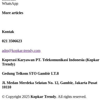
WhatsApp
More articles
Kontak
021 3506623
adm@kopkar-trendy.com
Koperasi Karyawan PT. Telekomunikasi Indonesia (Kopkar
Trendy)
Gedung Telkom STO Gambir LT.8
Jl. Medan Merdeka Selatan No. 12, Gambir, Jakarta Pusat
10110
© Copyright 2025
Kopkar Trendy
. All rights reserved.