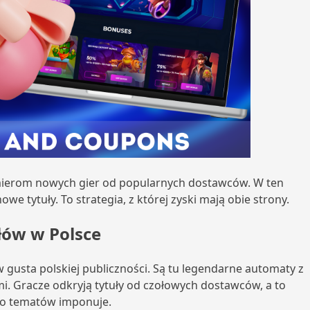
ierom nowych gier od popularnych dostawców. W ten
e tytuły. To strategia, z której zyski mają obie strony.
ułów w Polsce
w gusta polskiej publiczności. Są tu legendarne automaty z
i. Gracze odkryją tytuły od czołowych dostawców, a to
two tematów imponuje.