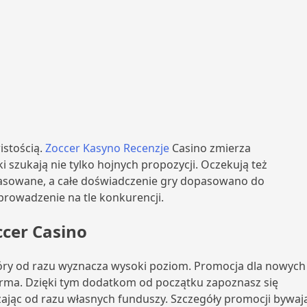
istością.
Zoccer Kasyno Recenzje
Casino zmierza
i szukają nie tylko hojnych propozycji. Oczekują też
opasowane, a całe doświadczenie gry dopasowano do
prowadzenie na tle konkurencji.
ccer Casino
który od razu wyznacza wysoki poziom. Promocja dla nowych
forma. Dzięki tym dodatkom od początku zapoznasz się
ażając od razu własnych funduszy. Szczegóły promocji bywaj