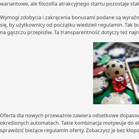
wariantowe, ale filozofia atrakcyjnego startu pozostaje stał
Wymogi zdobycia i zakręcenia bonusami podane są wyraźnie. 
się, by użytkownicy od początku wiedzieli regulamin. Tak b
na gąszczu przepisów. Ta transparentność dotyczy też naj
Oferta dla nowych przeważnie zawiera odsetkowe dopaso
określonych automatach. Takie kombinacja motywuje do eks
sprawdzić bieżące regulamin oferty. Zobaczysz je bez kłop