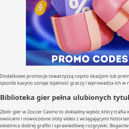
Dodatkowe promocje towarzyszą często okazjom lub prem
sposób kasyno uznaje lojalność graczy i wprowadza ich w now
Biblioteka gier pełna ulubionych tyt
Zbiór gier w Zoccer Casino to dokładny wybór, który trafia 
owocami i nowoczesne sloty video z wciągającymi historiam
obietnica dobrej grafiki i sprawiedliwej rozgrywki. Bogac