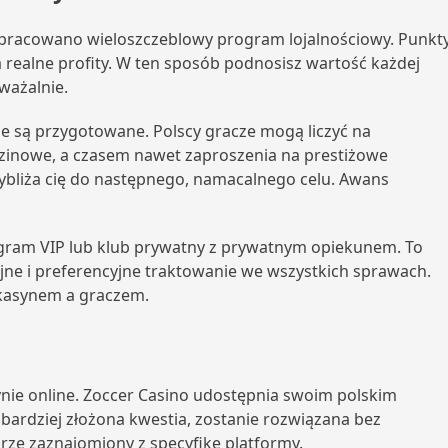
 opracowano wieloszczeblowy program lojalnościowy. Punkt
a realne profity. W ten sposób podnosisz wartość każdej
uważalnie.
ie są przygotowane. Polscy gracze mogą liczyć na
zinowe, a czasem nawet zaproszenia na prestiżowe
rzybliża cię do następnego, namacalnego celu. Awans
rogram VIP lub klub prywatny z prywatnym opiekunem. To
ne i preferencyjne traktowanie we wszystkich sprawach.
 kasynem a graczem.
u
ie online. Zoccer Casino udostępnia swoim polskim
bardziej złożona kwestia, zostanie rozwiązana bez
rze zaznajomiony z specyfikę platformy.