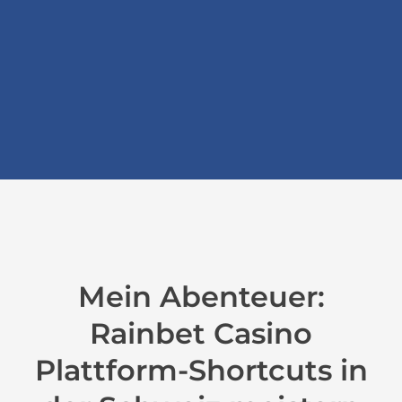
Mein Abenteuer:
Rainbet Casino
Plattform-Shortcuts in