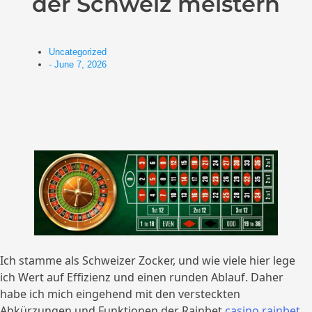
der Schweiz meistern
Uncategorized
-
June 7, 2026
Ich stamme als Schweizer Zocker, und wie viele hier lege
ich Wert auf Effizienz und einen runden Ablauf. Daher
habe ich mich eingehend mit den versteckten
Abkürzungen und Funktionen der Rainbet
casino rainbet