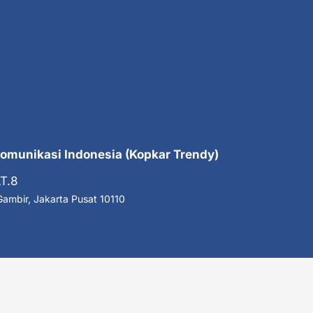
komunikasi Indonesia (Kopkar Trendy)
T.8
ambir, Jakarta Pusat 10110