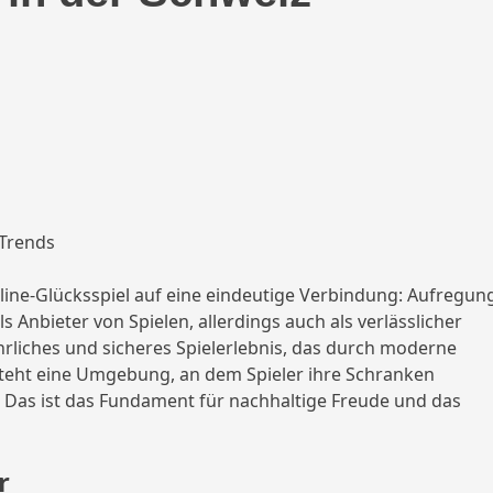
line-Glücksspiel auf eine eindeutige Verbindung: Aufregun
s Anbieter von Spielen, allerdings auch als verlässlicher
hrliches und sicheres Spielerlebnis, das durch moderne
steht eine Umgebung, an dem Spieler ihre Schranken
 Das ist das Fundament für nachhaltige Freude und das
r