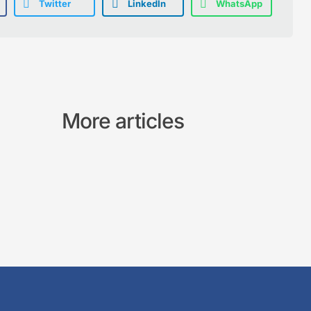
Twitter
LinkedIn
WhatsApp
More articles