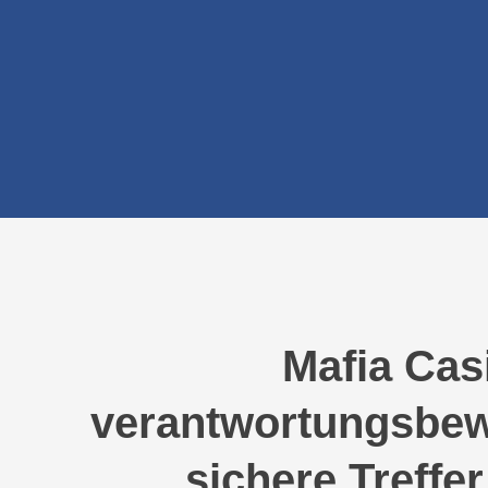
Mafia Cas
verantwortungsbew
sichere Treffe