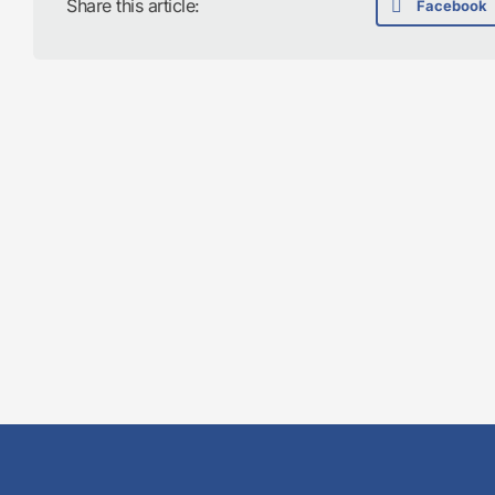
Share this article:
Facebook