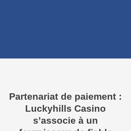
Partenariat de paiement :
Luckyhills Casino
s’associe à un