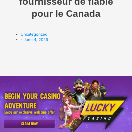
fournisseur de fiable
pour le Canada
Uncategorized
-
June 4, 2026