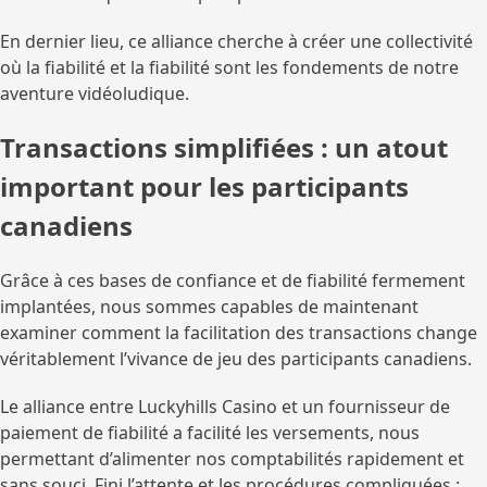
En dernier lieu, ce alliance cherche à créer une collectivité
où la fiabilité et la fiabilité sont les fondements de notre
aventure vidéoludique.
Transactions simplifiées : un atout
important pour les participants
canadiens
Grâce à ces bases de confiance et de fiabilité fermement
implantées, nous sommes capables de maintenant
examiner comment la facilitation des transactions change
véritablement l’vivance de jeu des participants canadiens.
Le alliance entre Luckyhills Casino et un fournisseur de
paiement de fiabilité a facilité les versements, nous
permettant d’alimenter nos comptabilités rapidement et
sans souci. Fini l’attente et les procédures compliquées :