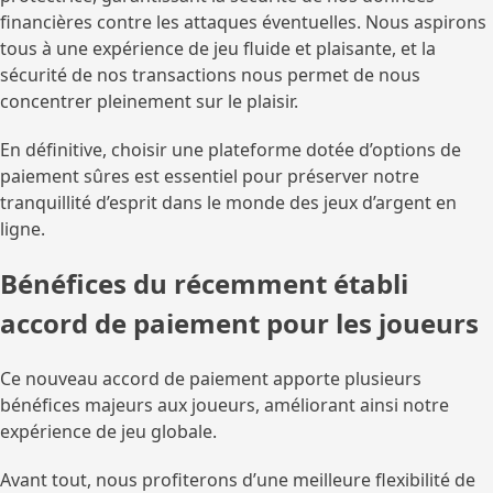
financières contre les attaques éventuelles. Nous aspirons
tous à une expérience de jeu fluide et plaisante, et la
sécurité de nos transactions nous permet de nous
concentrer pleinement sur le plaisir.
En définitive, choisir une plateforme dotée d’options de
paiement sûres est essentiel pour préserver notre
tranquillité d’esprit dans le monde des jeux d’argent en
ligne.
Bénéfices du récemment établi
accord de paiement pour les joueurs
Ce nouveau accord de paiement apporte plusieurs
bénéfices majeurs aux joueurs, améliorant ainsi notre
expérience de jeu globale.
Avant tout, nous profiterons d’une meilleure flexibilité de