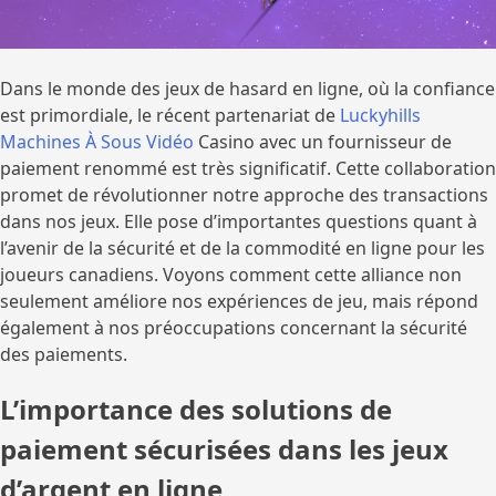
Dans le monde des jeux de hasard en ligne, où la confiance
est primordiale, le récent partenariat de
Luckyhills
Machines À Sous Vidéo
Casino avec un fournisseur de
paiement renommé est très significatif. Cette collaboration
promet de révolutionner notre approche des transactions
dans nos jeux. Elle pose d’importantes questions quant à
l’avenir de la sécurité et de la commodité en ligne pour les
joueurs canadiens. Voyons comment cette alliance non
seulement améliore nos expériences de jeu, mais répond
également à nos préoccupations concernant la sécurité
des paiements.
L’importance des solutions de
paiement sécurisées dans les jeux
d’argent en ligne