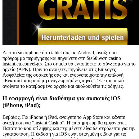
Από το smartphone ή το tablet σας με Android, ανοίξτε το
πρόγραμμα περιήγησης και πηγαίνετε στη διεύθυνση casino-
instant.eu.com/el-gr/. Στο σημείο θα εντοπίσετε το σύνδεσμο για το
αρχείο (APK). Πριν το ανοίξετε, πηγαίνετε στις Επιλογές
Ασφαλείας της συσκευής σας και ενεργοποιήστε την επιλογή
“Εγκατάσταση από μη αναγνωρισμένες πηγές”. Έπειτα, απλά
ανοίγετε το κατεβασμένο αρχείο και ακολουθείτε τις οδηγίες.
Η εφαρμογή είναι διαθέσιμα για συσκευές iOS
(iPhone, iPad);
Βεβαίως. Για iPhone ή iPad, ανοίγετε το App Store και κάνετε
αναζήτηση για “Instant Casino”. Η επίσημη app θα εμφανιστεί.
Πατάτε το κουμπί λήψης και περιμένετε λίγα δευτερόλεπτα για την
εγκατάσταση. Η έκδοση για iOS είναι φτιαγμένη ειδικά για τις