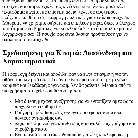
τραπεζικού επιπέδου. Αυτό υποδηλώνει ότι τα προσωπικά σας
στοιχεία και οι τραπεζικές σας κινήσεις παραμένουν μυστικά. Η
πλατφόρμα κινείται με επίσημη άδεια, τελεί σε αυστηρούς
ελέγχους και θέτει σε εφαρμογή πολιτικές για το δίκαιο παιχνίδι.
Μπορείτε να χρησιμοποιήσετε και επιπλέον μέτρα, όπως ο έλεγχος
ταυτότητας δύο βημάτων, για να κλειδώσετε ακόμα καλύτερα τον
λογαριασμό σας. Η ησυχία σας είναι βασική προϋπόθεση για να
απολαύσετε το παιχνίδι.
Σχεδιασμένη για Κινητά: Διασύνδεση και
Χαρακτηριστικά
Η εφαρμογή δείχνει και αποδίδει σαν να είναι φτιαγμένη για την
οθόνη του κινητού σας. Τα πάντα είναι προσβάσιμα, με μεγάλα
κουμπιά και ξεκάθαρη οργάνωση. Δεν θα χαθείτε. Μερικά από τα
πιο χρήσιμα στοιχεία που θα αντικρίσετε:
Μια άμεση μηχανή αναζήτησης για να εντοπίζετε αμέσως το
παιχνίδι που επιθυμείτε.
Γρήγορη πρόσβαση στις ενεργές προσφορές και στους
πόντους ανταμοιβής σας.
Ξεχωριστό μενού για καταθέσεις και αναλήψεις, γρήγορο και
απροβλημάτιστο.
Ενημερώσεις που σας ειδοποιούν για νέες κυκλοφορίες ή