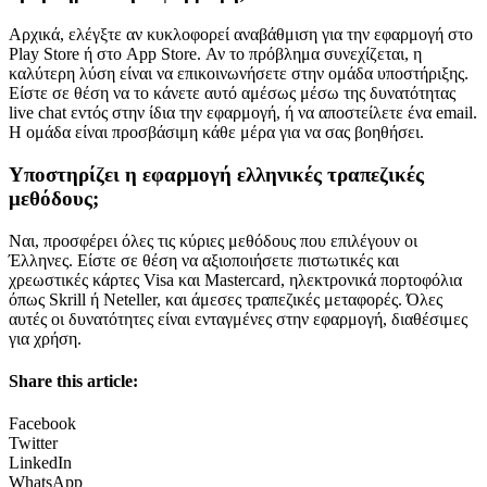
Αρχικά, ελέγξτε αν κυκλοφορεί αναβάθμιση για την εφαρμογή στο
Play Store ή στο App Store. Αν το πρόβλημα συνεχίζεται, η
καλύτερη λύση είναι να επικοινωνήσετε στην ομάδα υποστήριξης.
Είστε σε θέση να το κάνετε αυτό αμέσως μέσω της δυνατότητας
live chat εντός στην ίδια την εφαρμογή, ή να αποστείλετε ένα email.
Η ομάδα είναι προσβάσιμη κάθε μέρα για να σας βοηθήσει.
Υποστηρίζει η εφαρμογή ελληνικές τραπεζικές
μεθόδους;
Ναι, προσφέρει όλες τις κύριες μεθόδους που επιλέγουν οι
Έλληνες. Είστε σε θέση να αξιοποιήσετε πιστωτικές και
χρεωστικές κάρτες Visa και Mastercard, ηλεκτρονικά πορτοφόλια
όπως Skrill ή Neteller, και άμεσες τραπεζικές μεταφορές. Όλες
αυτές οι δυνατότητες είναι ενταγμένες στην εφαρμογή, διαθέσιμες
για χρήση.
Share this article:
Facebook
Twitter
LinkedIn
WhatsApp