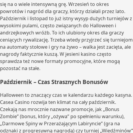
się na o wiele intensywną grę. Wrzesień to okres
powrotów i nagród dla graczy, którzy działali przez lato.
Październik i listopad to już istny wysyp dużych turniejów z
wysokimi pulami, często związanych do Halloween i
andrzejkowych wróżb. To ich ulubiony okres dla graczy
ceniących rywalizację. Trzeba wtedy przyjrzeć się turniejom
na automaty stołowe i gry na żywo – walka jest zacięta, ale
nagrody faktycznie kuszą. W jesieni kasino często
sprawdza też nowe formaty promocyjne, które mogą
pozostać na stałe.
Październik – Czas Strasznych Bonusów
Halloween to znaczący czas w kalendarzu każdego kasyna.
Casea Casino rozwija ten klimat na cały październik.
Czekają nas mrocznie nazwane promocje, jak „Bonus
Zombie” (bonus, który „ożywa” po spełnieniu warunku),
„Darmowe Spiny w Przerażającym Labiryncie” (gra na
odznaki z progresywną nagrodą) czy turniej „Wiedźminów”