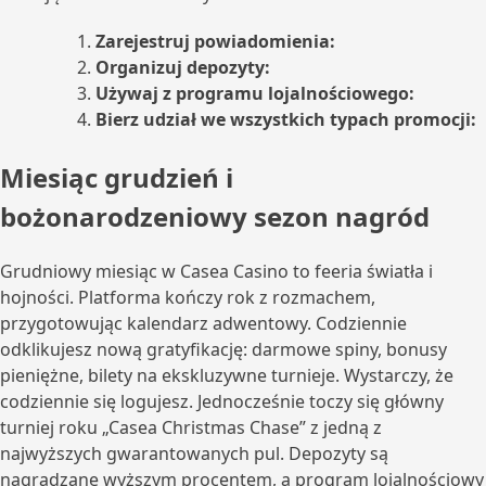
Zarejestruj powiadomienia:
Organizuj depozyty:
Używaj z programu lojalnościowego:
Bierz udział we wszystkich typach promocji:
Miesiąc grudzień i
bożonarodzeniowy sezon nagród
Grudniowy miesiąc w Casea Casino to feeria światła i
hojności. Platforma kończy rok z rozmachem,
przygotowując kalendarz adwentowy. Codziennie
odklikujesz nową gratyfikację: darmowe spiny, bonusy
pieniężne, bilety na ekskluzywne turnieje. Wystarczy, że
codziennie się logujesz. Jednocześnie toczy się główny
turniej roku „Casea Christmas Chase” z jedną z
najwyższych gwarantowanych pul. Depozyty są
nagradzane wyższym procentem, a program lojalnościowy