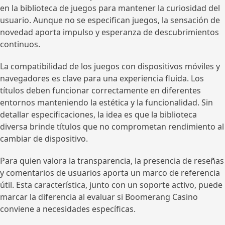
en la biblioteca de juegos para mantener la curiosidad del
usuario. Aunque no se especifican juegos, la sensación de
novedad aporta impulso y esperanza de descubrimientos
continuos.
La compatibilidad de los juegos con dispositivos móviles y
navegadores es clave para una experiencia fluida. Los
títulos deben funcionar correctamente en diferentes
entornos manteniendo la estética y la funcionalidad. Sin
detallar especificaciones, la idea es que la biblioteca
diversa brinde títulos que no comprometan rendimiento al
cambiar de dispositivo.
Para quien valora la transparencia, la presencia de reseñas
y comentarios de usuarios aporta un marco de referencia
útil. Esta característica, junto con un soporte activo, puede
marcar la diferencia al evaluar si Boomerang Casino
conviene a necesidades específicas.