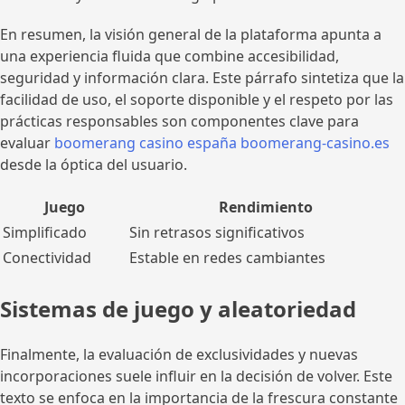
En resumen, la visión general de la plataforma apunta a
una experiencia fluida que combine accesibilidad,
seguridad y información clara. Este párrafo sintetiza que la
facilidad de uso, el soporte disponible y el respeto por las
prácticas responsables son componentes clave para
evaluar
boomerang casino españa boomerang-casino.es
desde la óptica del usuario.
Juego
Rendimiento
Simplificado
Sin retrasos significativos
Conectividad
Estable en redes cambiantes
Sistemas de juego y aleatoriedad
Finalmente, la evaluación de exclusividades y nuevas
incorporaciones suele influir en la decisión de volver. Este
texto se enfoca en la importancia de la frescura constante