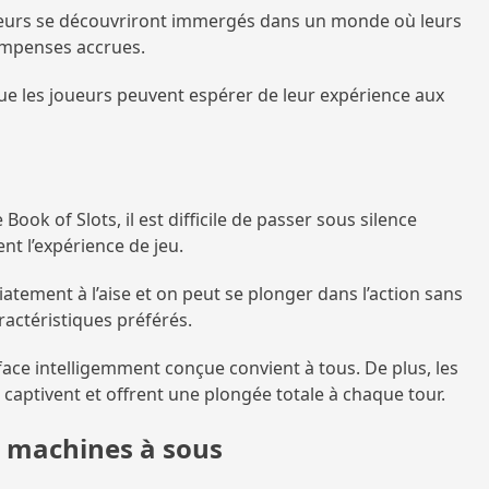
joueurs se découvriront immergés dans un monde où leurs
ompenses accrues.
e les joueurs peuvent espérer de leur expérience aux
ook of Slots, il est difficile de passer sous silence
nt l’expérience de jeu.
ement à l’aise et on peut se plonger dans l’action sans
aractéristiques préférés.
face intelligemment conçue convient à tous. De plus, les
aptivent et offrent une plongée totale à chaque tour.
e machines à sous