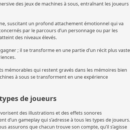
ersive des jeux de machines à sous, entraînant les joueurs
ine, suscitant un profond attachement émotionnel qui va
 concernés par le parcours d’un personnage ou par les
atteint des niveaux élevés.
gner ; il se transforme en une partie d’un récit plus vaste
riences.
ts mémorables qui restent gravés dans les mémoires bien
machines à sous se transforment en une expérience
types de joueurs
orisent des illustrations et des effets sonores
ent d’un gameplay qui s’adresse à tous les types de joueurs
ous assurons que chacun trouve son compte, qu’il s’agisse