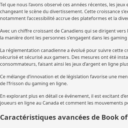
Tel que nous l’avons observé ces années récentes, les jeux 
changeant le scène du divertissement. Cette croissance s’
notamment l’accessibilité accrue des plateformes et la div
Avec un chiffre croissant de Canadiens qui se dirigent ver
la manière dont les personnes s’engagent dans les gaming e
La réglementation canadienne a évolué pour suivre cette cr
sécurisé et sécurisé aux gamers. Des mesures ont été insta
consommateurs, faisant ainsi les jeux d’argent en ligne plu
Ce mélange d’innovation et de législation favorise une ment
de l’frisson du gaming en ligne.
En explorant plus en détail ce événement, il est excitant d
joueurs en ligne au Canada et comment les mouvements p
Caractéristiques avancées de Book of