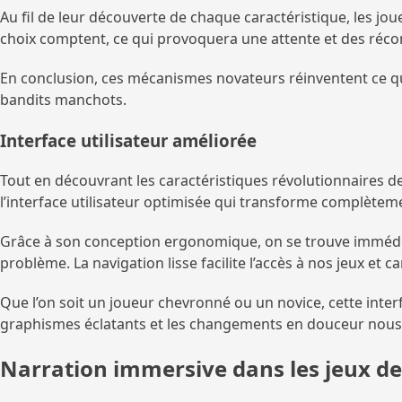
Au fil de leur découverte de chaque caractéristique, les 
choix comptent, ce qui provoquera une attente et des réc
En conclusion, ces mécanismes novateurs réinventent ce qu
bandits manchots.
Interface utilisateur améliorée
Tout en découvrant les caractéristiques révolutionnaires de B
l’interface utilisateur optimisée qui transforme complèteme
Grâce à son conception ergonomique, on se trouve immédiat
problème. La navigation lisse facilite l’accès à nos jeux et c
Que l’on soit un joueur chevronné ou un novice, cette inter
graphismes éclatants et les changements en douceur nous c
Narration immersive dans les jeux d