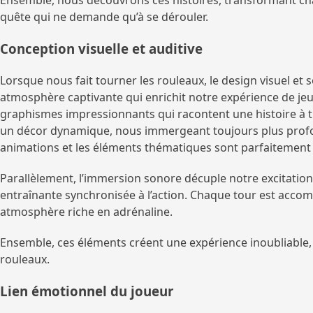
quête qui ne demande qu’à se dérouler.
Conception visuelle et auditive
Lorsque nous fait tourner les rouleaux, le design visuel e
atmosphère captivante qui enrichit notre expérience de jeu.
graphismes impressionnants qui racontent une histoire à 
un décor dynamique, nous immergeant toujours plus profon
animations et les éléments thématiques sont parfaitement
Parallèlement, l’immersion sonore décuple notre excitation
entraînante synchronisée à l’action. Chaque tour est accom
atmosphère riche en adrénaline.
Ensemble, ces éléments créent une expérience inoubliable,
rouleaux.
Lien émotionnel du joueur