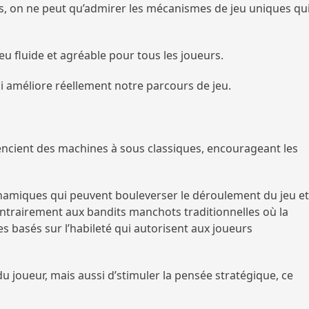
ts, on ne peut qu’admirer les mécanismes de jeu uniques qu
jeu fluide et agréable pour tous les joueurs.
i améliore réellement notre parcours de jeu.
rencient des machines à sous classiques, encourageant les
amiques qui peuvent bouleverser le déroulement du jeu et
ntrairement aux bandits manchots traditionnelles où la
 basés sur l’habileté qui autorisent aux joueurs
 joueur, mais aussi d’stimuler la pensée stratégique, ce