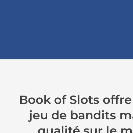
Book of Slots offr
jeu de bandits 
qualité sur le 