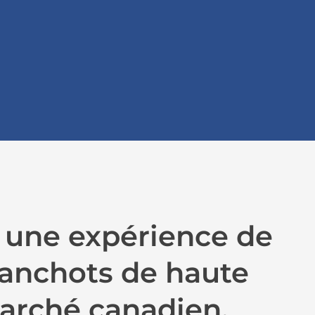
e une expérience de
manchots de haute
marché canadien.