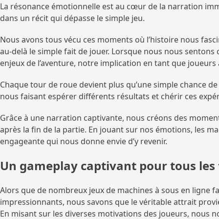
La résonance émotionnelle est au cœur de la narration imm
dans un récit qui dépasse le simple jeu.
Nous avons tous vécu ces moments où l’histoire nous fasc
au-delà le simple fait de jouer. Lorsque nous nous sentons
enjeux de l’aventure, notre implication en tant que joueurs 
Chaque tour de roue devient plus qu’une simple chance de ga
nous faisant espérer différents résultats et chérir ces expé
Grâce à une narration captivante, nous créons des momen
après la fin de la partie. En jouant sur nos émotions, les 
engageante qui nous donne envie d’y revenir.
Un gameplay captivant pour tous les 
Alors que de nombreux jeux de machines à sous en ligne fav
impressionnants, nous savons que le véritable attrait provi
En misant sur les diverses motivations des joueurs, nous n