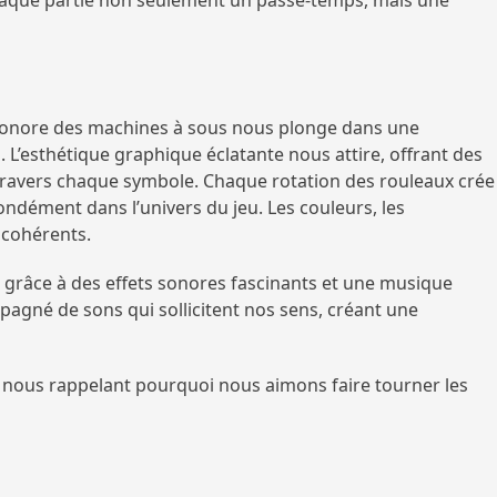
t sonore des machines à sous nous plonge dans une
 L’esthétique graphique éclatante nous attire, offrant des
travers chaque symbole. Chaque rotation des rouleaux crée
dément dans l’univers du jeu. Les couleurs, les
 cohérents.
 grâce à des effets sonores fascinants et une musique
pagné de sons qui sollicitent nos sens, créant une
 nous rappelant pourquoi nous aimons faire tourner les